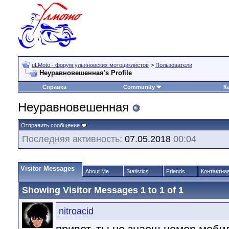
uLMoto - форум ульяновских мотоциклистов
>
Пользователи
Неуравновешенная's Profile
Справка
Community
К
Неуравновешенная
Отправить сообщение
Последняя активность:
07.05.2018
00:04
Visitor Messages
About Me
Statistics
Friends
Контактна
Showing Visitor Messages 1 to
1
of
1
nitroacid