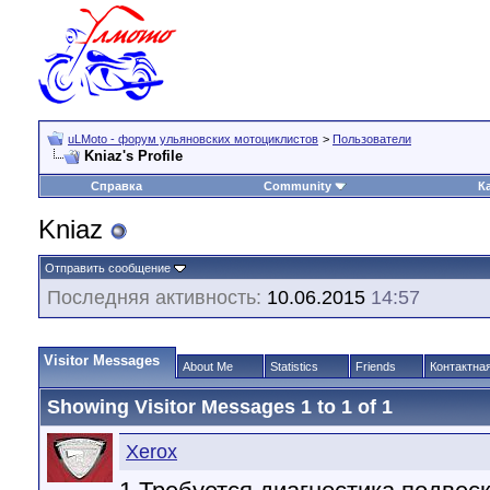
uLMoto - форум ульяновских мотоциклистов
>
Пользователи
Kniaz's Profile
Справка
Community
К
Kniaz
Отправить сообщение
Последняя активность:
10.06.2015
14:57
Visitor Messages
About Me
Statistics
Friends
Контактна
Showing Visitor Messages 1 to
1
of
1
Xerox