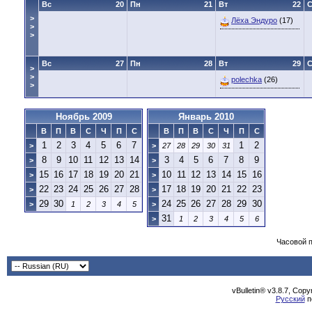
Вс
20
Пн
21
Вт
22
>
Лёха Эндуро
(17)
>
>
Вс
27
Пн
28
Вт
29
>
>
polechka
(26)
>
Ноябрь 2009
Январь 2010
В
П
В
С
Ч
П
С
В
П
В
С
Ч
П
С
1
2
3
4
5
6
7
1
2
>
>
27
28
29
30
31
8
9
10
11
12
13
14
3
4
5
6
7
8
9
>
>
15
16
17
18
19
20
21
10
11
12
13
14
15
16
>
>
22
23
24
25
26
27
28
17
18
19
20
21
22
23
>
>
29
30
24
25
26
27
28
29
30
>
1
2
3
4
5
>
31
>
1
2
3
4
5
6
Часовой 
vBulletin® v3.8.7, Cop
Русский
п