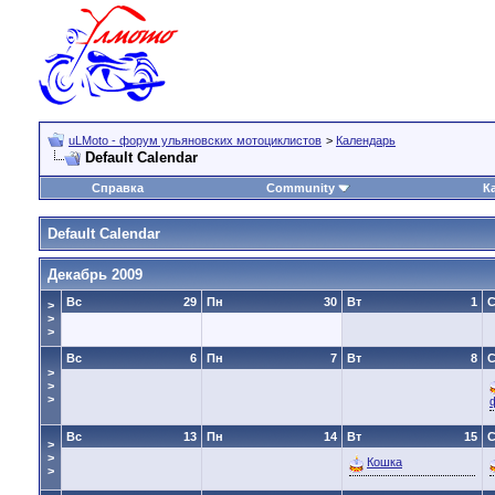
uLMoto - форум ульяновских мотоциклистов
>
Календарь
Default Calendar
Справка
Community
К
Default Calendar
Декабрь 2009
Вс
29
Пн
30
Вт
1
>
>
>
Вс
6
Пн
7
Вт
8
>
>
>
Вс
13
Пн
14
Вт
15
>
>
Кошка
>