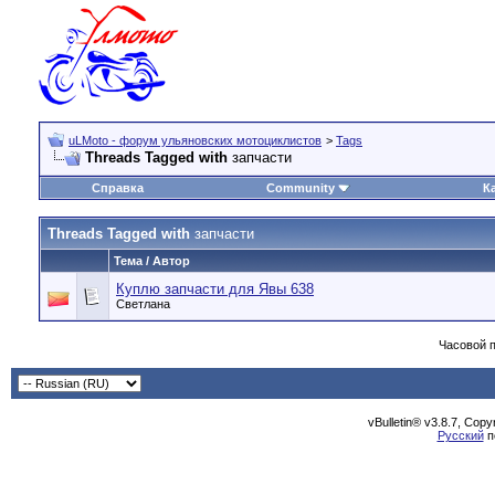
uLMoto - форум ульяновских мотоциклистов
>
Tags
Threads Tagged with
запчасти
Справка
Community
К
Threads Tagged with
запчасти
Тема / Автор
Куплю запчасти для Явы 638
Светлана
Часовой 
vBulletin® v3.8.7, Cop
Русский
п