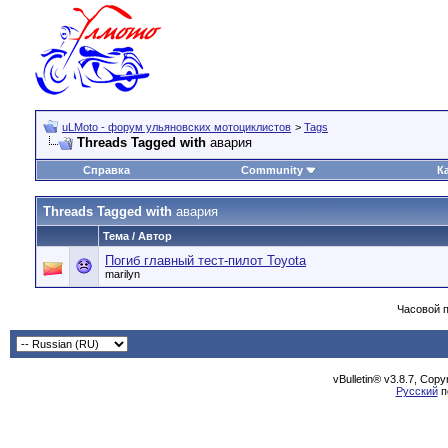
uLMoto - форум ульяновских мотоциклистов
>
Tags
Threads Tagged with
авария
Справка
Community
К
Threads Tagged with
авария
Тема / Автор
Погиб главный тест-пилот Toyota
marilyn
Часовой 
vBulletin® v3.8.7, Cop
Русский
п