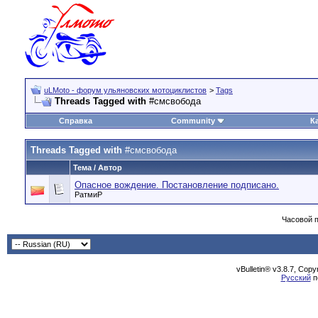
uLMoto - форум ульяновских мотоциклистов
>
Tags
Threads Tagged with
#смсвобода
Справка
Community
К
Threads Tagged with
#смсвобода
Тема / Автор
Опасное вождение. Постановление подписано.
РатмиР
Часовой 
vBulletin® v3.8.7, Cop
Русский
п