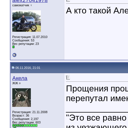
alex27041978
самокатчик ♀
А кто такой Ал
Регистрация: 11.07.2010
Сообщения: 53
Вес репутации:
23
06.11.2016, 21:01
Акела
ЖЖ ○
Прощения прошу
перепутал имен
____________
Регистрация: 21.11.2008
"Это все равно 
Возраст: 36
Сообщения: 2,197
Вес репутации:
603
из уезжающего 