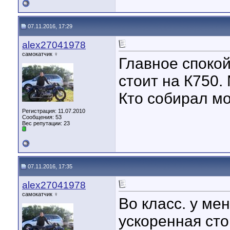
07.11.2016, 17:29
alex27041978
самокатчик ♀
Главное спокой
стоит на К750.
Кто собирал м
Регистрация: 11.07.2010
Сообщения: 53
Вес репутации:
23
07.11.2016, 17:35
alex27041978
самокатчик ♀
Во класс. у ме
ускоренная сто