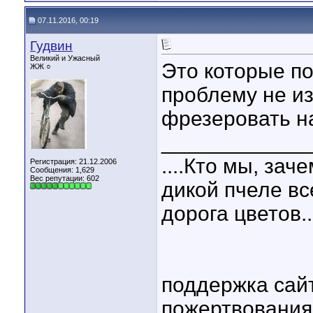
07.11.2016, 00:19
Гудвин
Великий и Ужасный
Это которые п
ЖЖ ○
проблему не и
фрезеровать н
____________
....Кто мы, зач
Регистрация: 21.12.2006
Сообщения: 1,629
Вес репутации:
602
дикой пчеле вс
дорога цветов..
поддержка сай
пожертвовани