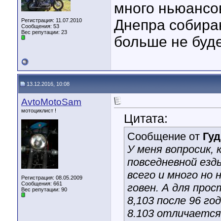
много ньюансов
Днепра собираю
Регистрация: 11.07.2010
Сообщения: 53
Вес репутации:
23
больше не буде
13.12.2016, 10:08
AvtoMotoSam
мотоциклист !
Цитата:
Сообщение от
Гу
У меня вопросик, 
повседневной езды
всего и много но
Регистрация: 08.05.2009
Сообщения: 661
говен. А для про
Вес репутации:
90
8,103 после 96 го
8.103 отличается 