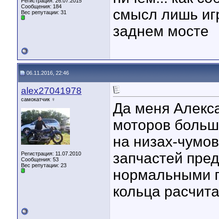
Регистрация: 26.07.2015
Сообщения: 184
смысл лишь иг
Вес репутации:
31
заднем мосте
06.11.2016, 22:46
alex27041978
самокатчик ♀
Да меня Алекса
моторов больше
на низах-чумов
запчастей пре
Регистрация: 11.07.2010
Сообщения: 53
Вес репутации:
23
нормальными п
кольца расчита