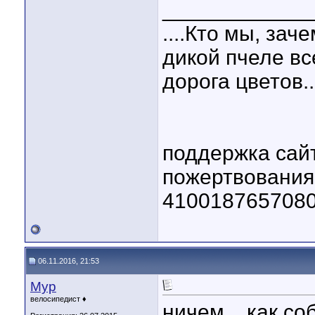
____________
....Кто мы, зач
дикой пчеле вс
дорога цветов..
поддержка сай
пожертвовани
410018765708
06.11.2016, 21:53
Мур
велосипедист ♦
ничем... как со