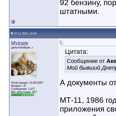
92 бензину, по
штатными.
07.11.2016, 10:43
Мурзик
дальнобойщик ♫
Цитата:
Сообщение от
Ак
Мой бывший Днепр)
А документы о
Регистрация: 10.08.2007
Возраст: 47
Сообщения: 1,077
Вес репутации:
457
МТ-11, 1986 го
приложения св