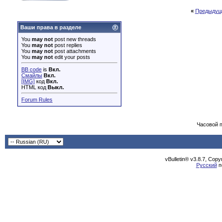
«
Предыдущ
Ваши права в разделе
You
may not
post new threads
You
may not
post replies
You
may not
post attachments
You
may not
edit your posts
BB code
is
Вкл.
Смайлы
Вкл.
[IMG]
код
Вкл.
HTML код
Выкл.
Forum Rules
Часовой 
vBulletin® v3.8.7, Cop
Русский
п