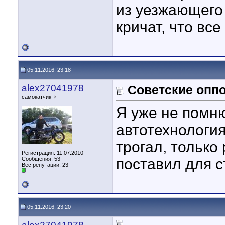
из уезжающего 
кричат, что все
05.11.2016, 23:18
alex27041978
Советские опп
самокатчик ♀
Я уже не помню
автотехнология
трогал, только
Регистрация: 11.07.2010
Сообщения: 53
поставил для 
Вес репутации:
23
05.11.2016, 23:20