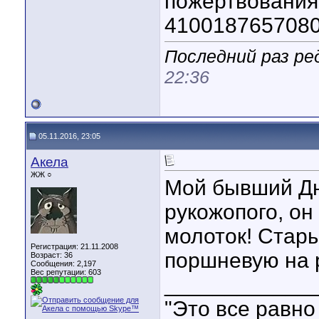
пожертвовани
410018765708
Последний раз ре
22:36
05.11.2016, 23:05
Акела
ЖЖ ○
Мой бывший Дне
рукожопого, он 
молоток! Стары
Регистрация: 21.11.2008
поршневую на 
Возраст: 36
Сообщения: 2,197
Вес репутации:
603
____________
"Это все равно 