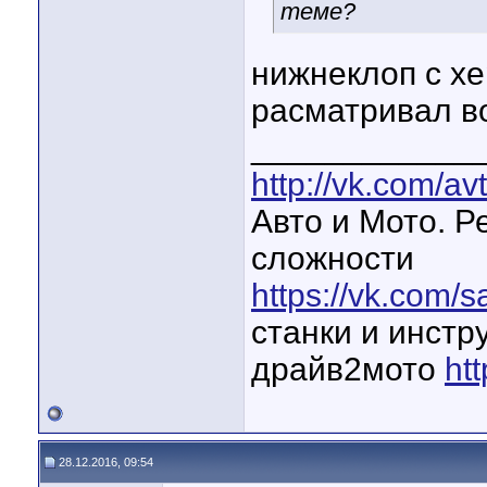
теме?
нижнеклоп с хе
расматривал в
____________
http://vk.com/a
Авто и Мото. 
сложности
https://vk.com/
станки и инстр
драйв2мото
ht
28.12.2016, 09:54