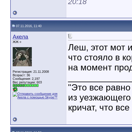
20:18
07.11.2016, 11:40
Акела
ЖЖ ○
Леш, этот мот 
что стояло в к
на момент прод
Регистрация: 21.11.2008
____________
Возраст: 36
Сообщения: 2,197
Вес репутации:
603
"Это все равно 
из уезжающего 
кричат, что все