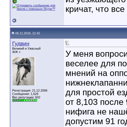
кричат, что все
06.11.2016, 21:42
Гудвин
Великий и Ужасный
У меня вопроси
ЖЖ ○
веселее для п
мнений на оппо
нижнеклапанни
для простой ез
Регистрация: 21.12.2006
Сообщения: 1,629
Вес репутации:
602
от 8,103 после
нифига не нашё
допустим 91 го