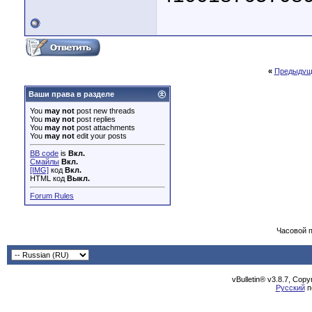
«
Предыдущ
Ваши права в разделе
You
may not
post new threads
You
may not
post replies
You
may not
post attachments
You
may not
edit your posts
BB code
is
Вкл.
Смайлы
Вкл.
[IMG]
код
Вкл.
HTML код
Выкл.
Forum Rules
Часовой 
vBulletin® v3.8.7, Cop
Русский
п