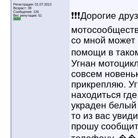
Регистрация: 01.07.2013
Возраст: 39
Сообщения: 126
❗❗❗Дорогие дру
Вес репутации:
51
мотосообществ
со мной может 
помощи в таком
Угнан мотоцикл.
совсем новеньк
прикрепляю. Уг
находиться где
украден белый 
то из вас увид
прошу сообщит