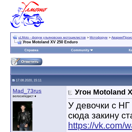
uLMoto - форум ульяновских мотоциклистов
>
Мотофорум
>
Аварии/Прои
Угон Motoland XV 250 Enduro
Справка
Community
К
17.08.2020, 15:11
Mad_73rus
Угон Motoland 
велосипедист ♦
У девочки с НГ
сюда закину ст
https://vk.com