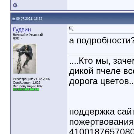
09.07.2021, 18:32
Гудвин
Великий и Ужасный
а подробности?
ЖЖ ○
____________
....Кто мы, зач
дикой пчеле вс
дорога цветов..
Регистрация: 21.12.2006
Сообщения: 1,629
Вес репутации:
602
поддержка сай
пожертвовани
410018765708