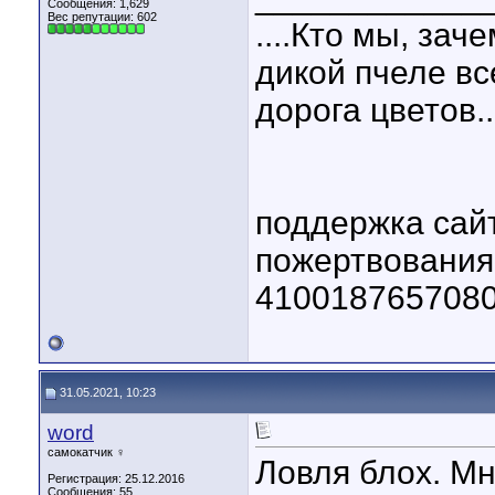
Сообщения: 1,629
Вес репутации:
602
....Кто мы, зач
дикой пчеле вс
дорога цветов..
поддержка сай
пожертвовани
410018765708
31.05.2021, 10:23
word
самокатчик ♀
Ловля блох. Мн
Регистрация: 25.12.2016
Сообщения: 55