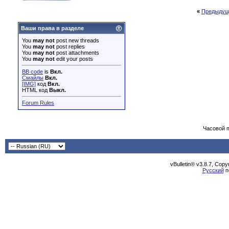
«
Предыдущ
Ваши права в разделе
You
may not
post new threads
You
may not
post replies
You
may not
post attachments
You
may not
edit your posts
BB code
is
Вкл.
Смайлы
Вкл.
[IMG]
код
Вкл.
HTML код
Выкл.
Forum Rules
Часовой 
vBulletin® v3.8.7, Cop
Русский
п