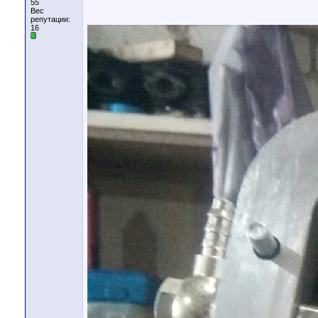
55
Вес
репутации:
16