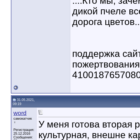
....Кто мы, зач
дикой пчеле вс
дорога цветов..
поддержка сай
пожертвовани
410018765708
31.05.2021,
09:19
word
самокатчик
У меня готова вторая 
♀
Регистрация:
культурная, внешне ка
25.12.2016
Сообщения: