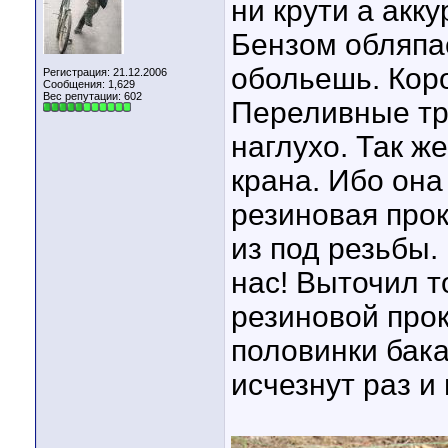
ни крути а акк
Бензом обляпа
обольешь. Коро
Регистрация: 21.12.2006
Сообщения: 1,629
Вес репутации:
602
Переливные тр
наглухо. Так ж
крана. Ибо она
резиновая про
из под резьбы.
нас! Выточил т
резиновой прок
половинки бак
исчезнут раз и