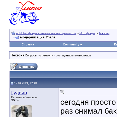
uLMoto - форум ульяновских мотоциклистов
>
Мотофорум
>
Техзона
модернизация Урала.
Справка
Community
К
Техзона
Вопросы по ремонту и эксплуатации мотоциклов
17.04.2021, 12:40
Гудвин
Великий и Ужасный
сегодня просто
ЖЖ ○
раз снимал бак