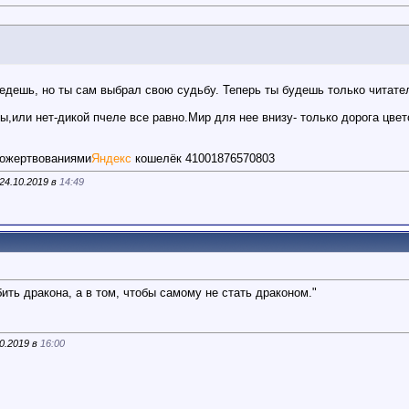
бедешь, но ты сам выбрал свою судьбу. Теперь ты будешь только читате
ы,или нет-дикой пчеле все равно.Мир для нее внизу- только дорога цвето
пожертвованиями
Яндекс
кошелёк 41001876570803
24.10.2019 в
14:49
бить дракона, а в том, чтобы самому не стать драконом."
0.2019 в
16:00