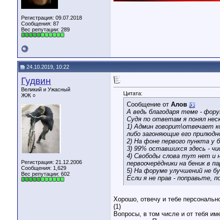
Регистрация: 09.07.2018
Сообщения: 87
Вес репутации:
289
24.10.2019, 10:22
Гудвин
Великий и Ужасный
Цитата:
ЖЖ ○
Сообщение от
Алов
А ведь благодаря теме - фору
Судя по ответам я понял нес
1) Админ говорит\отвечает к
либо загоняющие его прилюдно
2) На фоне первого пункта у
3) 99% оставшихся здесь - чи
4) Свободы слова тут нет и н
Регистрация: 21.12.2006
первоочерёдники на беник в п
Сообщения: 1,629
5) На форуме улучшений не бу
Вес репутации:
602
Если я не прав - поправьте, 
Хорошо, отвечу и тебе персональн
(1)
Вопросы, в том числе и от тебя им