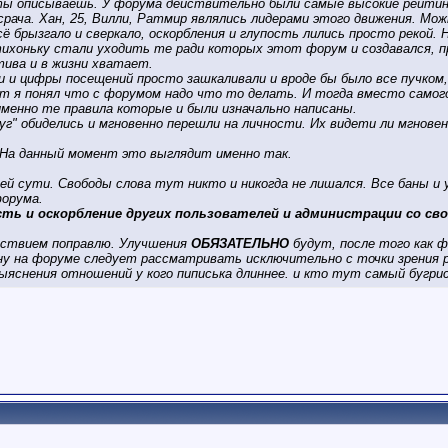
ты описываешь. У форума действительно были самые высокие рейтинг
носрача. Хан, 25, Вилли, Ратмир являлись лидерами этого движения. 
ё брызгало и сверкало, оскорбления и глупость лились просто рекой.
тихоньку стали уходить те ради которых этот форум и создавался, 
тива и в жизни хватает.
и и цифры посещений просто зашкаливали и вроде бы было все пучком
 я понял что с форумом надо что то делать. И тогда вместо самого
енно те правила которые и были изначально написаны.
г" обиделись и мгновенно перешли на личности. Их видети ли мгнов
 На данный момент это выглядит именно так.
ей сути. Свободы слова тут никто и никогда не лишался. Все баны и
орума.
ть и оскорбление других пользователей и администрации со сво
льствием поправлю. Улучшения
ОБЯЗАТЕЛЬНО
будут, после того как 
у на форуме следует рассматривать исключительно с точки зрения р
ыяснения отношений у кого пиписька длиннее. и кто тут самый бугрис