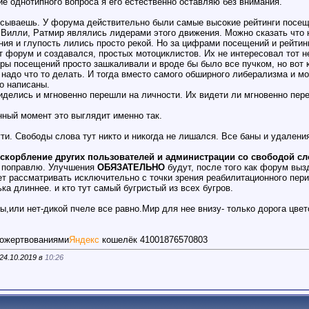
ие однотипного вопроса я его естественно оставляю без внимания.
сываешь. У форума действительно были самые высокие рейтинги посеще
5, Вилли, Ратмир являлись лидерами этого движения. Можно сказать что
ения и глупость лились просто рекой. Но за цифрами посещений и рейти
т форум и создавался, простых мотоциклистов. Их не интересовал тот не
ифры посещений просто зашкаливали и вроде бы было все пучком, но во
 надо что то делать. И тогда вместо самого обширного либерализма и м
о написаны.
иделись и мгновенно перешли на личности. Их видети ли мгновенно пер
нный момент это выглядит именно так.
ти. Свободы слова тут никто и никогда не лишался. Все баны и удален
оскорбление других пользователей и администрации со свободой с
ем поправлю. Улучшения
ОБЯЗАТЕЛЬНО
будут, после того как форум выз
т рассматривать исключительно с точки зрения реабилитационного пер
ка длиннее. и кто тут самый бугристый из всех бугров.
ы,или нет-дикой пчеле все равно.Мир для нее внизу- только дорога цвето
пожертвованиями
Яндекс
кошелёк 41001876570803
24.10.2019 в
10:26