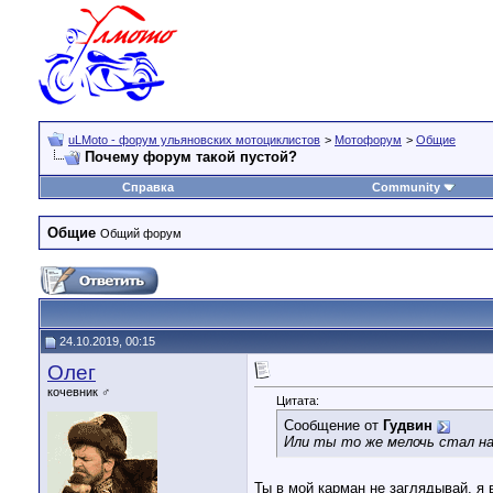
uLMoto - форум ульяновских мотоциклистов
>
Мотофорум
>
Общие
Почему форум такой пустой?
Справка
Community
Общие
Общий форум
24.10.2019, 00:15
Олег
кочевник ♂
Цитата:
Сообщение от
Гудвин
Или ты то же мелочь стал н
Ты в мой карман не заглядывай, я 