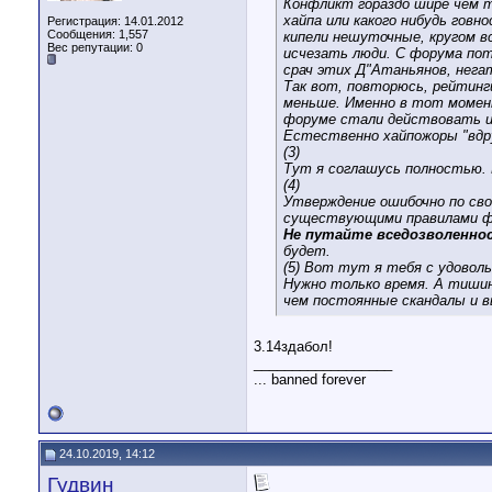
Конфликт гораздо шире чем 
хайпа или какого нибудь гов
Регистрация: 14.01.2012
Сообщения: 1,557
кипели нешуточные, кругом вс
Вес репутации:
0
исчезать люди. С форума по
срач этих Д"Атаньянов, нега
Так вот, повторюсь, рейтинг
меньше. Именно в тот момент
форуме стали действовать им
Естественно хайпожоры "вдру
(3)
Тут я соглашусь полностью.
(4)
Утверждение ошибочно по сво
существующими правилами ф
Не путайте вседозволеннос
будет.
(5) Вот тут я тебя с удово
Нужно только время. А тишин
чем постоянные скандалы и в
3.14здабол!
__________________
... banned forever
24.10.2019, 14:12
Гудвин