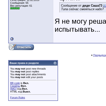
Регистрация: 11.02.2019
Сообщения: 55
Сообщение от
дядя Саша73
Вес репутации:
61
Типа сейчас смеяться надо?
Я не могу реша
испытывать...
«
Предыдущ
Ваши права в разделе
You
may not
post new threads
You
may not
post replies
You
may not
post attachments
You
may not
edit your posts
BB code
is
Вкл.
Смайлы
Вкл.
[IMG]
код
Вкл.
HTML код
Выкл.
Forum Rules