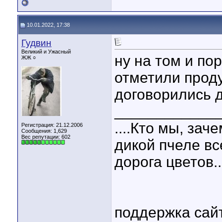
10.01.2022, 17:38
Гудвин
Великий и Ужасный
ну на том и п
ЖЖ ○
отметили проду
договорились 
____________
....Кто мы, зач
Регистрация: 21.12.2006
Сообщения: 1,629
Вес репутации:
602
дикой пчеле вс
дорога цветов..
поддержка сай