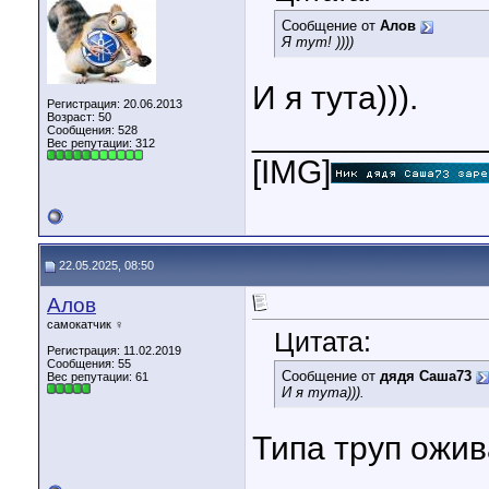
Сообщение от
Алов
Я тут! ))))
И я тута))).
Регистрация: 20.06.2013
Возраст: 50
____________
Сообщения: 528
Вес репутации:
312
[IMG]
22.05.2025, 08:50
Алов
самокатчик ♀
Цитата:
Регистрация: 11.02.2019
Сообщения: 55
Сообщение от
дядя Саша73
Вес репутации:
61
И я тута))).
Типа труп ожив