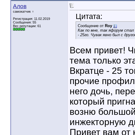
Алов
самокатчик ♀
Цитата:
Регистрация: 11.02.2019
Сообщения: 55
Сообщение от
Roy
Вес репутации:
61
Как по мне, так яфорум стал
- 25го. Чувак явно был с дру
Всем привет! Ч
тема только эт
Вкратце - 25 т
прочие профил
него дочь, пер
который пригна
возню большой 
инжекторную ди
Привет вам от 