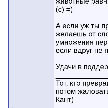
животные равн
(с) =)
А если уж ты п
желаешь от сло
умножения пере
если вдруг не
Удачи в подде
____________
Тот, кто превр
потом жаловать
Кант)