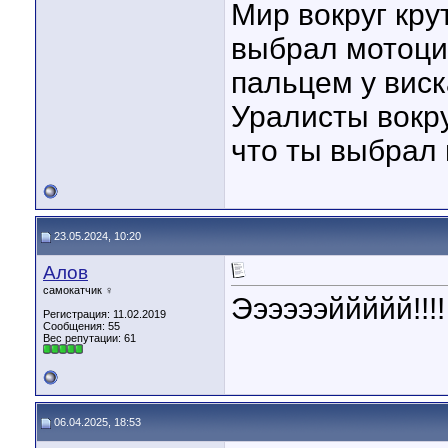
Мир вокруг кру
выбрал мотоцик
пальцем у виск
Уралисты вокру
что ты выбрал 
23.05.2024, 10:20
Алов
самокатчик ♀
Ээээээййййй!!!!
Регистрация: 11.02.2019
Сообщения: 55
Вес репутации:
61
06.04.2025, 18:53