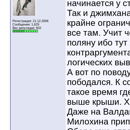
начинается у с
Так и джимхан
крайне ограни
Регистрация: 21.12.2006
Сообщения: 1,629
Вес репутации:
602
все там. Учит 
поляну ибо тут
контраргумен
логических выв
А вот по повод
пободался. К 
такое время гд
выше крыши. Хо
Даже на Валда
Милохина прип