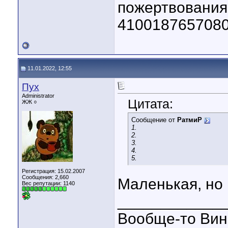
пожертвовани
410018765708
11.01.2022, 12:55
Пух
Administrator
Цитата:
ЖЖ ○
Сообщение от
РатмиР
1.
2.
3.
4.
5.
Регистрация: 15.02.2007
Сообщения: 2,660
Маленькая, но
Вес репутации:
1140
____________
Вообще-то Винн