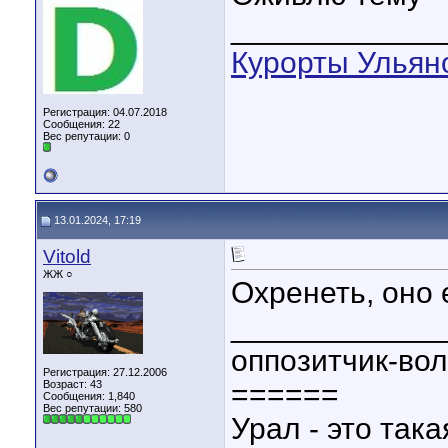
____________
Курорты Ульян
Регистрация: 04.07.2018
Сообщения: 22
Вес репутации:
0
13.01.2024, 17:19
Vitold
ЖЖ ○
Охренеть, оно
____________
оппозитчик-во
Регистрация: 27.12.2006
Возраст: 43
======
Сообщения: 1,840
Вес репутации:
580
Урал - это така