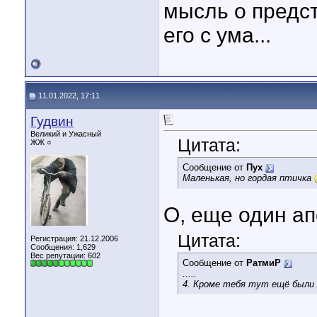
мысль о предс
его с ума...
11.01.2022, 17:11
Гудвин
Великий и Ужасный
Цитата:
ЖЖ ○
Сообщение от
Пух
Маленькая, но гордая птичка
О, еще один ап
Цитата:
Регистрация: 21.12.2006
Сообщения: 1,629
Вес репутации:
602
Сообщение от
РатмиР
.....
4. Кроме тебя тут ещё были л