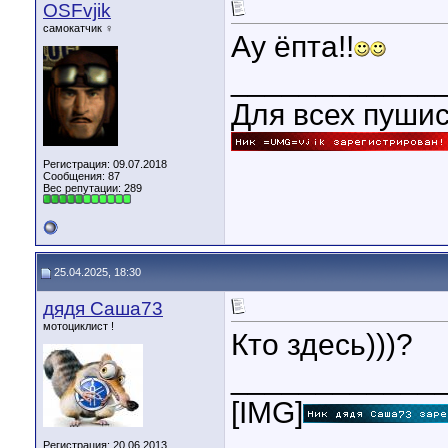
OSFvjik
самокатчик ♀
Ау ёпта!!
____________
Для всех пуши
Регистрация: 09.07.2018
Сообщения: 87
Вес репутации:
289
25.04.2025, 18:30
дядя Саша73
мотоциклист !
Кто здесь)))?
____________
[IMG]
Регистрация: 20.06.2013