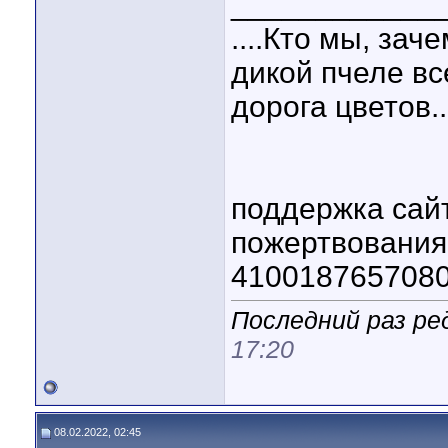
____________
....Кто мы, зач
дикой пчеле вс
дорога цветов..
поддержка сай
пожертвовани
410018765708
Последний раз ре
17:20
08.02.2022, 02:45