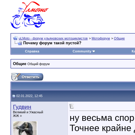
uLMoto - форум ульяновских мотоциклистов
>
Мотофорум
>
Общие
Почему форум такой пустой?
Справка
Community
К
Общие
Общий форум
02.01.2022, 12:45
Гудвин
Великий и Ужасный
ну весьма спо
ЖЖ ○
Точнее крайне 