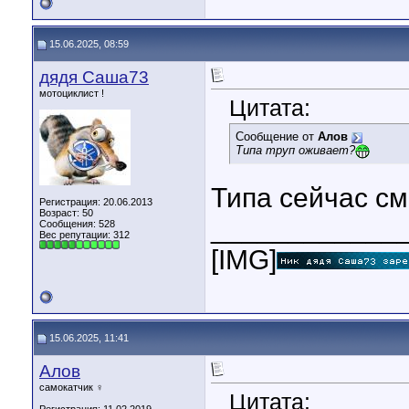
15.06.2025, 08:59
дядя Саша73
мотоциклист !
Цитата:
Сообщение от
Алов
Типа труп оживает?
Типа сейчас с
Регистрация: 20.06.2013
Возраст: 50
____________
Сообщения: 528
Вес репутации:
312
[IMG]
15.06.2025, 11:41
Алов
самокатчик ♀
Цитата: