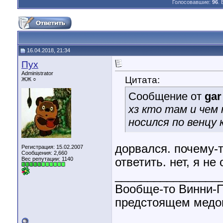
Голосовавшие:
96
.
16.04.2018, 21:34
Пух
Administrator
Цитата:
ЖЖ ○
Сообщение от
gar
хз кто там и чем 
носился по венцу 
дорвался. почему-
Регистрация: 15.02.2007
Сообщения: 2,660
Вес репутации:
1140
ответить. нет, я н
________________
Вообще-то Винни-П
предстоящем медов