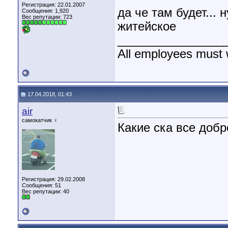
Регистрация: 22.01.2007
да че там будет... 
Сообщения: 1,920
Вес репутации:
723
житейское
________________
All employees must 
17.04.2018, 01:43
air
самокатчик ♀
Какие ска все доб
Регистрация: 29.02.2008
Сообщения: 51
Вес репутации:
40