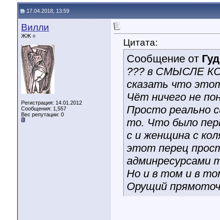
17.04.2018, 13:59
Вилли
ЖЖ ○
Цитата:
Сообщение от
Гу
??? в СМЫСЛЕ К
сказать что этот
Чёт ничего не пон
Регистрация: 14.01.2012
Просто реально с
Сообщения: 1,557
Вес репутации:
0
то. Что было пер
с и женщина с кол
этот перец просто
админресурсами т
Но и в том и в т
Орущий прямото