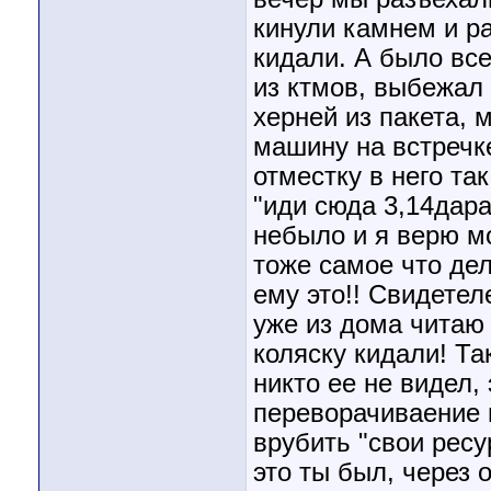
кинули камнем и ра
кидали. А было все
из ктмов, выбежал 
херней из пакета, 
машину на встречке
отместку в него та
"иди сюда 3,14дара
небыло и я верю мо
тоже самое что дел
ему это!! Свидетел
уже из дома читаю 
коляску кидали! Та
никто ее не видел, 
переворачиваение н
врубить "свои ресу
это ты был, через