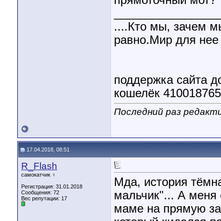
прямоточный мот?
________________
....Кто мы, зачем 
равно.Мир для нее 
поддержка сайта 
кошелёк 41001876
Последний раз редакти
17.04.2018, 08:51
R_Flash
самокатчик ♀
Мда, история тёмна
Регистрация: 31.01.2018
мальчик"... А меня
Сообщения: 72
Вес репутации:
17
маме на прямую зад