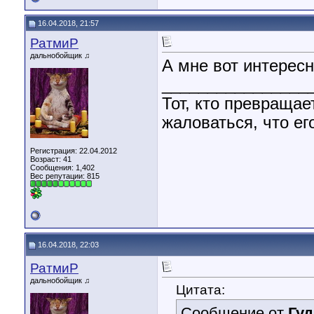
16.04.2018, 21:57
РатмиР
дальнобойщик ♫
А мне вот интерес
________________
Тот, кто превращае
жаловаться, что его
Регистрация: 22.04.2012
Возраст: 41
Сообщения: 1,402
Вес репутации:
815
16.04.2018, 22:03
РатмиР
дальнобойщик ♫
Цитата:
Сообщение от
Гу