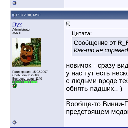
17.04.2018, 13:30
Пух
Administrator
Цитата:
ЖЖ ○
Сообщение от
R_F
Как-то не справед
новичок - сразу ви
у нас тут есть нес
Регистрация: 15.02.2007
Сообщения: 2,660
Вес репутации:
1140
с людьми вроде теб
обнять падших.. )
________________
Вообще-то Винни-П
предстоящем медов