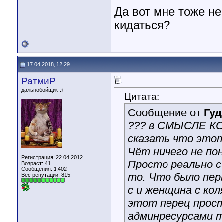
Да вот мне тоже не
кидаться?
17.04.2018, 12:29
РатмиР
дальнобойщик ♫
Цитата:
Сообщение от
Гу
??? в СМЫСЛЕ К
сказать что этот
Чёт ничего не пон
Регистрация: 22.04.2012
Просто реально с
Возраст: 41
Сообщения: 1,402
то. Что было пер
Вес репутации:
815
с и женщина с кол
этот перец просто
админресурсами т