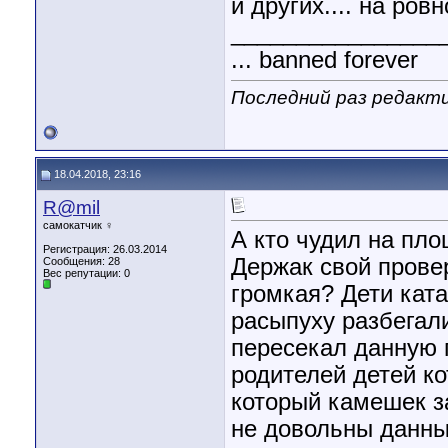
и других.... на ро
________________
... banned forever
Последний раз редакти
18.04.2018, 23:16
R@mil
самокатчик ♀
А кто чудил на пл
Регистрация: 26.03.2014
Держак свой прове
Сообщения: 28
Вес репутации:
0
громкая? Дети кат
расыпуху разбега
пересекал данную 
родителей детей к
который камешек 
не довольны данны