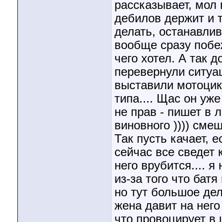
рассказывает, мол 
дебилов держит и т
делать, останавлив
вообще сразу побе
чего хотел. А так д
перевернули ситуа
выставили мотоцик
типа.... Щас он уж
не прав - пишет в 
виновного )))) смеш
Так пусть качает, 
сейчас все сведет 
него врубится.... 
из-за того что бат
но тут большое дел
жена давит на него
что провоцирует в ц