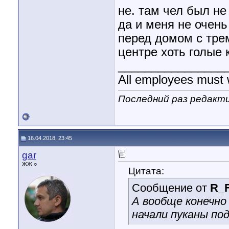
не. там чел был не
да и меня не очень
перед домом с тре
центре хоть голые к
________________
All employees must 
Последний раз редакти
16.04.2018, 23:45
gar
ЖЖ ○
Цитата:
Сообщение от
R_F
А вообще конечно 
начали пуканы по