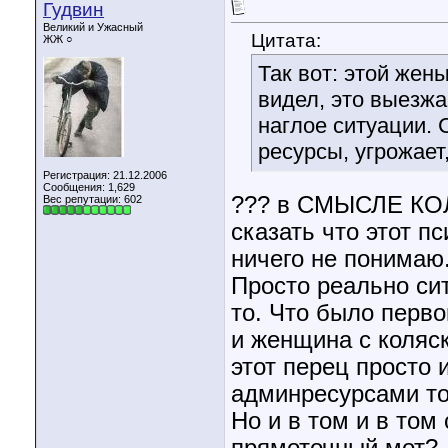
Гудвин
Великий и Ужасный
Цитата:
ЖЖ ○
Так вот: этой жен
видел, это выезжа
наглое ситуации. 
ресурсы, угрожает
Регистрация: 21.12.2006
Сообщения: 1,629
??? в СМЫСЛЕ КОЛ
Вес репутации:
602
сказать что этот п
ничего не понимаю.
Просто реально си
то. Что было перв
и женщина с коляск
этот перец просто 
админресурсами то
Но и в том и в то