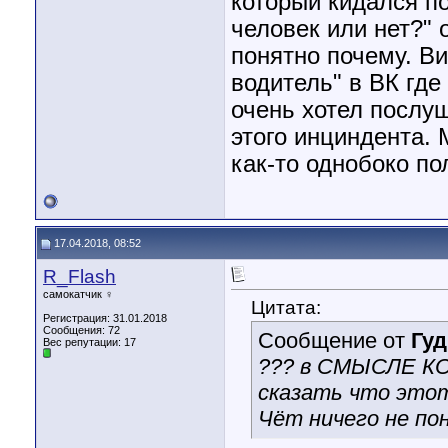
который кидался по
человек или нет?" 
понятно почему. Ви
водитель" в ВК где
очень хотел послу
этого инциндента. 
как-то однобоко по
17.04.2018, 08:52
R_Flash
самокатчик ♀
Цитата:
Регистрация: 31.01.2018
Сообщения: 72
Сообщение от
Гу
Вес репутации:
17
??? в СМЫСЛЕ К
сказать что этот
Чёт ничего не пон