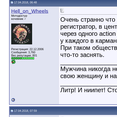
17.04.2018, 06:48
Hell_on_Wheels
Мотодохтур
Очень странно что
кочевник ♂
регистратор, в цен
через одного actio
у каждого в карма
При таком обществ
Регистрация: 22.12.2006
Сообщения: 3,760
что-то заснять.
Вес репутации:
801
________________
Мужчина никогда н
свою женщину и на 
________________
Литр! И ниипет! Сто
17.04.2018, 07:59