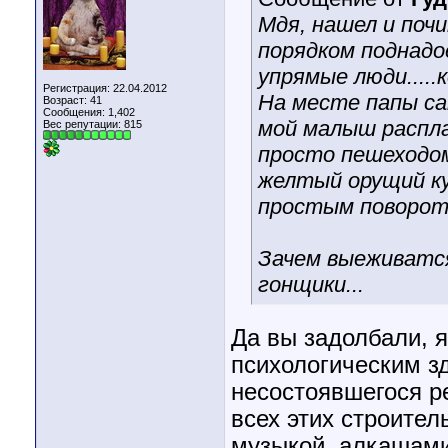
Мдя, нашел и поч
порядком поднадо
упрямые люди....
Регистрация: 22.04.2012
На месте папы са
Возраст: 41
Сообщения: 1,402
мой малыш распл
Вес репутации:
815
просто пешеходо
желтый орущий ку
простым поворот
Зачем выеживатс
гонщики...
Да вы задолбали, я
психологическим з
несостоявшегося р
всех этих строител
музыкой, алкашами