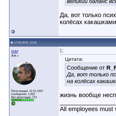
великий баланс вс
Да, вот только псих
колёсах какашками
17.04.2018, 13:20
gar
ЖЖ ○
Цитата:
Сообщение от
R_F
Да, вот только п
на колёсах какаш
Регистрация: 22.01.2007
жизнь вообще нес
Сообщения: 1,920
Вес репутации:
723
________________
All employees must 