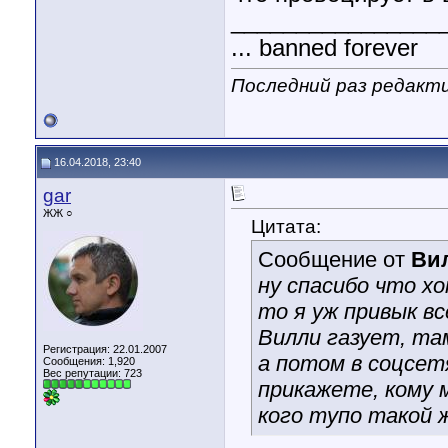
________________
... banned forever
Последний раз редакти
16.04.2018, 23:40
gar
ЖЖ ○
Цитата:
Сообщение от
Ви
ну спасибо что хо
то я уж привык в
Вилли газует, та
Регистрация: 22.01.2007
а потом в соцсет
Сообщения: 1,920
Вес репутации:
723
прикажете, кому 
кого тупо такой 