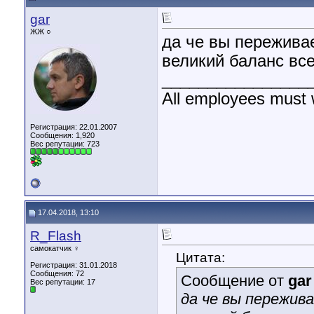
gar
ЖЖ ○
да че вы переживае
великий баланс вс
________________
All employees must 
Регистрация: 22.01.2007
Сообщения: 1,920
Вес репутации:
723
17.04.2018, 13:10
R_Flash
самокатчик ♀
Цитата:
Регистрация: 31.01.2018
Сообщения: 72
Сообщение от
gar
Вес репутации:
17
да че вы пережива