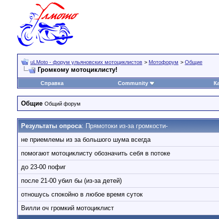
uLMoto - форум ульяновских мотоциклистов
>
Мотофорум
>
Общие
Громкому мотоциклисту!
Справка
Community
К
Общие
Общий форум
Результаты опроса
: Прямотоки из-за громкости-
не приемлемы из за большого шума всегда
помогают мотоциклисту обозначить себя в потоке
до 23-00 пофиг
после 21-00 убил бы (из-за детей)
отношусь спокойно в любое время суток
Вилли оч громкий мотоциклист