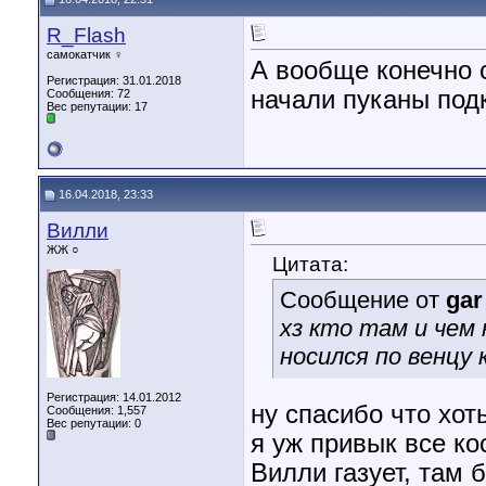
R_Flash
самокатчик ♀
А вообще конечно с
Регистрация: 31.01.2018
начали пуканы подк
Сообщения: 72
Вес репутации:
17
16.04.2018, 23:33
Вилли
ЖЖ ○
Цитата:
Сообщение от
gar
хз кто там и чем 
носился по венцу 
Регистрация: 14.01.2012
ну спасибо что хот
Сообщения: 1,557
Вес репутации:
0
я уж привык все ко
Вилли газует, там 