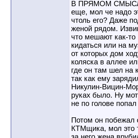
В ПРЯМОМ СМЫСЛ
еще, мол че надо э
чтоль его? Даже по
женой рядом. Извин
что мешают как-то
кидаться или на м
от которых дом ход
коляска в аллее ил
где он там шел на 
так как ему заряди
Никулин-Вицин-Мор
руках было. Ну мот
не по голове попал
Потом он побежал 
КТМщика, мол это 
за него жена вруби