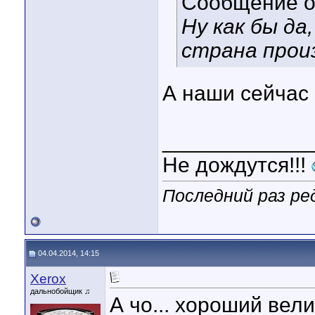
Сообщение 
Ну как бы да
страна прои
А наши сейчас
____________
Не дождутся!!!
Последний раз ре
04.04.2014, 14:15
Xerox
дальнобойщик ♫
А чо... хороший вели