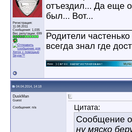
отъездил... Да еще 
был... Вот...
_________________
Регистрация:
11.08.2011
Сообщения: 1,035
Родители частенько 
Вес репутации:
699
всегда знал где дост
_________________
04.04.2014, 14:18
DuskMan
Guest
Цитата:
Сообщения: n/a
Сообщение 
ну мяско бер