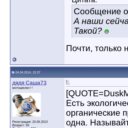
Сообщение 
А наши сейч
Такой?
Почти, только
04.04.2014, 15:37
дядя Саша73
мотоциклист !
[QUOTE=DuskM
Есть экологиче
органические п
одна. Называй
Регистрация: 20.06.2013
Возраст: 50