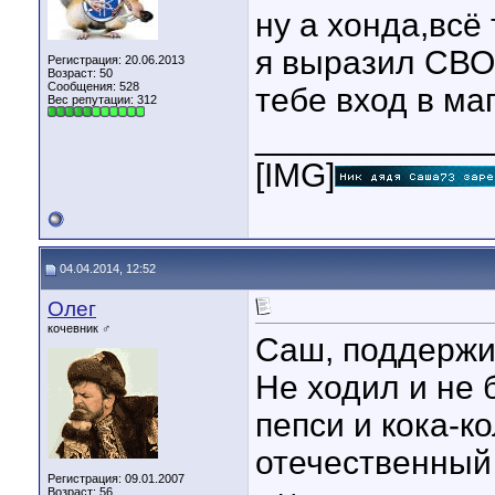
ну а хонда,всё
я выразил СВО
Регистрация: 20.06.2013
Возраст: 50
Сообщения: 528
тебе вход в ма
Вес репутации:
312
____________
[IMG]
04.04.2014, 12:52
Олег
кочевник ♂
Саш, поддержи
Не ходил и не 
пепси и кока-к
отечественный
Регистрация: 09.01.2007
Возраст: 56