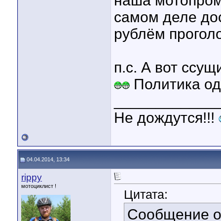
наша мотопром
самом деле дос
рублём прогол
п.с. А вот ссущ
Политика одн
____________
Не дождутся!!!
04.04.2014, 13:34
rippy
мотоциклист !
Цитата:
Сообщение 