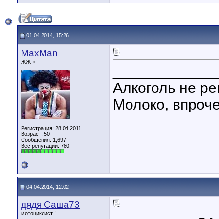
01.04.2014, 15:26
MaxMan
ЖЖ ○
____________
Алкоголь не р
Молоко, впроче
Регистрация: 28.04.2011
Возраст: 50
Сообщения: 1,697
Вес репутации:
780
04.04.2014, 12:02
дядя Саша73
мотоциклист !