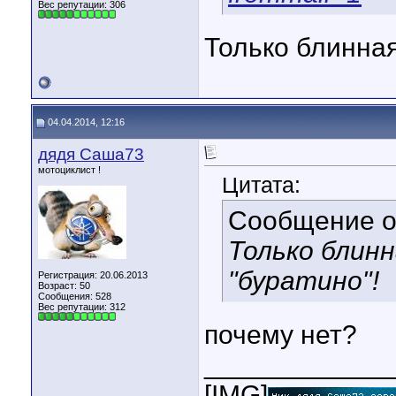
Вес репутации:
306
Только блинная
04.04.2014, 12:16
дядя Саша73
мотоциклист !
Цитата:
Сообщение 
Только блинн
"буратино"!
Регистрация: 20.06.2013
Возраст: 50
Сообщения: 528
Вес репутации:
312
почему нет?
____________
[IMG]