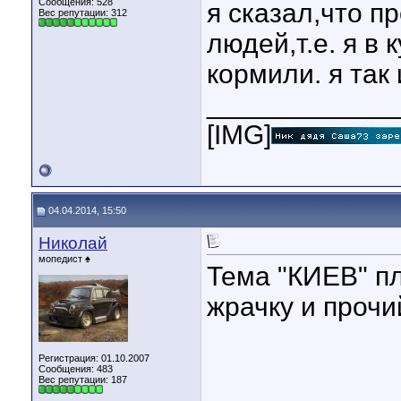
Сообщения: 528
я сказал,что п
Вес репутации:
312
людей,т.е. я в 
кормили. я так
____________
[IMG]
04.04.2014, 15:50
Николай
мопедист ♠
Тема "КИЕВ" п
жрачку и прочи
Регистрация: 01.10.2007
Сообщения: 483
Вес репутации:
187