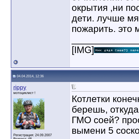
окрытия ,ни по
дети. лучше мя
пожарить. это 
____________
[IMG]
04.04.2014, 12:36
rippy
мотоциклист !
Котлетки конеч
берешь, откуда
ГМО соей? прос
вымени 5 соск
Регистрация: 24.09.2007
Возраст: 48