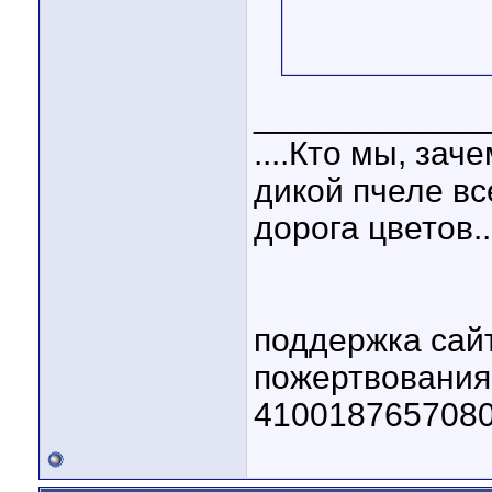
____________
....Кто мы, зач
дикой пчеле вс
дорога цветов..
поддержка сай
пожертвовани
410018765708