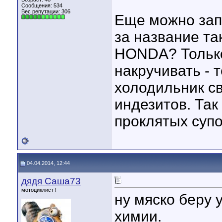
Сообщения: 534
Вес репутации:
306
Еще можно зап
за название та
HONDA? Только
накручивать - 
холодильник св
индезитов. Та
проклятых суп
04.04.2014, 12:44
дядя Саша73
мотоциклист !
ну мяско беру 
химии.