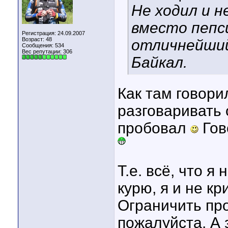
Не ходил и н
вместо пепси
Регистрация: 24.09.2007
Возраст: 48
отличнейши
Сообщения: 534
Вес репутации:
306
Байкал.
Как там говори
разговаривать о
пробовал
Гов
Т.е. всё, что я
курю, я и не кр
Ограничить про
пожалуйста. А 