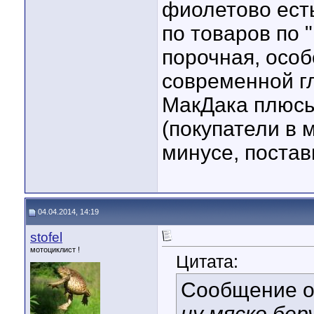
фиолетово есть
по товаров по 
порочная, осо
современной гл
МакДака плюсы 
(покупатели в 
минусе, постав
04.04.2014, 14:19
stofel
мотоциклист !
Цитата:
Сообщение 
ну мяско бер