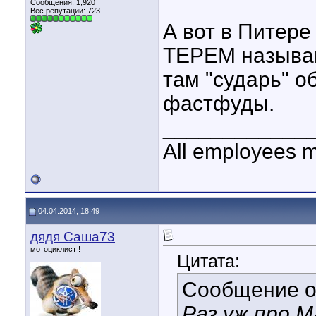
Сообщения: 1,920
Вес репутации:
723
А вот в Питере
ТЕРЕМ называю
там "сударь" о
фастфуды.
____________
All employees m
04.04.2014, 18:49
дядя Саша73
мотоциклист !
Цитата:
Сообщение 
Раз уж про 