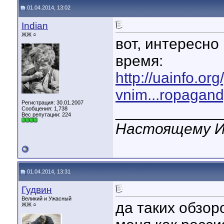
01.04.2014, 13:02
Indian
ЖЖ ○
вот, интересно
время:
http://uainfo.or
vnim...ropagand
Регистрация: 30.01.2007
____________
Сообщения: 1,738
Вес репутации:
224
Настоящему Ин
01.04.2014, 13:31
Гудвин
Великий и Ужасный
да таких обзор
ЖЖ ○