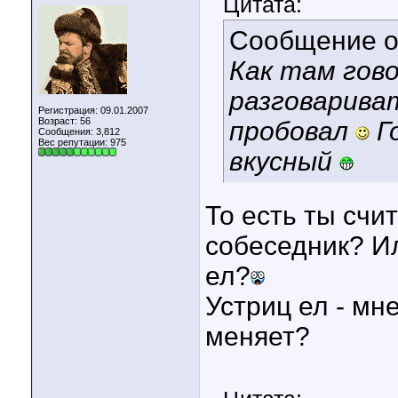
Цитата:
Сообщение 
Как там гов
разговариват
Регистрация: 09.01.2007
Возраст: 56
пробовал
Го
Сообщения: 3,812
Вес репутации:
975
вкусный
То есть ты счи
собеседник? Ил
ел?
Устриц ел - мн
меняет?