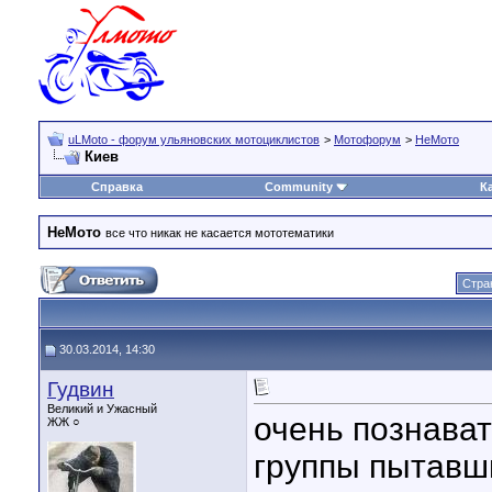
uLMoto - форум ульяновских мотоциклистов
>
Мотофорум
>
НеМото
Киев
Справка
Community
К
НеМото
все что никак не касается мототематики
Стра
30.03.2014, 14:30
Гудвин
Великий и Ужасный
очень познава
ЖЖ ○
группы пытавш