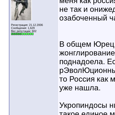
меня как росси
не так и ониж
озабоченный ч
Регистрация: 21.12.2006
Сообщения: 1,629
Вес репутации:
602
В общем Юрец,
жонглирование
поднадоела. Е
рЭволЮционны
то Россия как 
уже нашла.
Укропиндосы ни
такое единое м