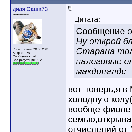
дядя Саша73
мотоциклист !
Цитата:
Сообщение 
Ну открой б
Старана тол
Регистрация: 20.06.2013
Возраст: 50
Сообщения: 528
налоговые о
Вес репутации:
312
макдоналдс
вот поверь,я 
холодную колу(
вообще-фиолет
семью,открыват
отчислений от