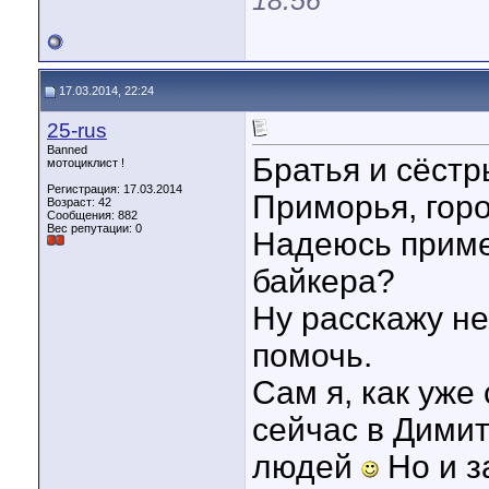
18:56
17.03.2014, 22:24
25-rus
Banned
Братья и сёстр
мотоциклист !
Регистрация: 17.03.2014
Приморья, гор
Возраст: 42
Сообщения: 882
Вес репутации:
0
Надеюсь приме
байкера?
Ну расскажу не
помочь.
Сам я, как уже
сейчас в Димит
людей
Но и з