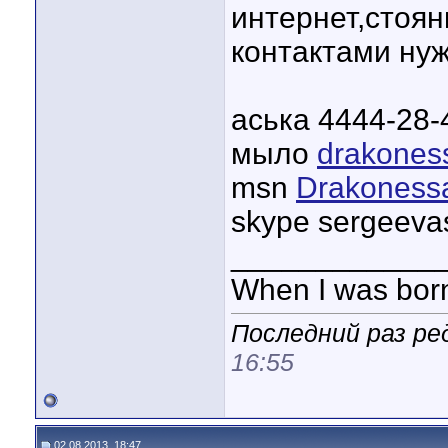
интернет,стоян
контактами ну
аська 4444-28-
мыло
drakones
msn
Drakonessa
skype sergeeva
____________
When I was born,
Последний раз ре
16:55
02.08.2013, 18:47