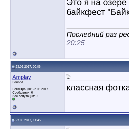
Это я на озере
байкфест "Бай
Последний раз ре
20:25
23.03.2017, 00:08
Amplay
Banned
классная фотк
Регистрация: 22.03.2017
Сообщения: 6
Вес репутации:
0
23.03.2017, 11:45