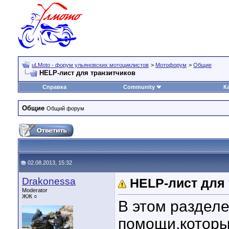
uLMoto - форум ульяновских мотоциклистов
>
Мотофорум
>
Общие
HELP-лист для транзитчиков
Справка
Community
К
Общие
Общий форум
02.08.2013, 15:32
Drakonessa
HELP-лист для
Moderator
ЖЖ ○
В этом раздел
помощи,которы