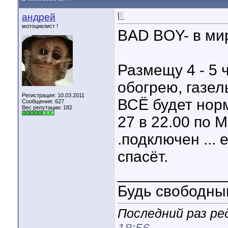
андрей
мотоциклист !
BAD BOY- в ми
Размещу 4 - 5 ч
обогрею, газел
Регистрация: 10.03.2011
ВСЁ будет норм
Сообщения: 627
Вес репутации:
182
27 в 22.00 по М
.подключен ... 
спасёт.
____________
Будь свободным
Последний раз ре