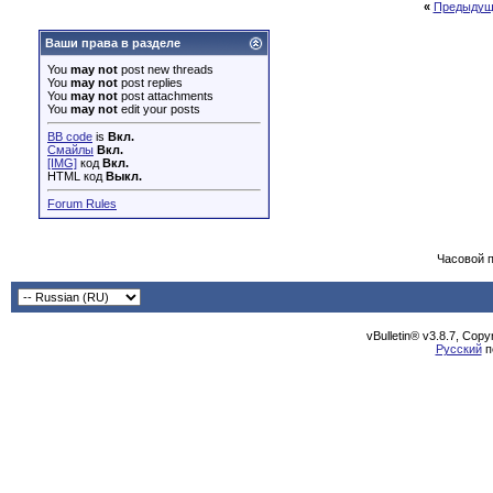
«
Предыдущ
Ваши права в разделе
You
may not
post new threads
You
may not
post replies
You
may not
post attachments
You
may not
edit your posts
BB code
is
Вкл.
Смайлы
Вкл.
[IMG]
код
Вкл.
HTML код
Выкл.
Forum Rules
Часовой 
vBulletin® v3.8.7, Cop
Русский
п