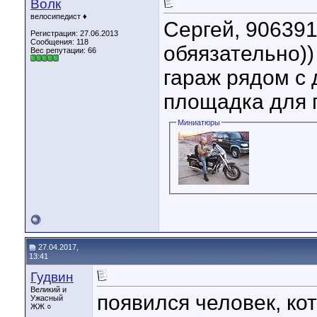
Волк
велосипедист ♦
Сергей, 906391
Регистрация: 27.06.2013
Сообщения: 118
обяязательно))
Вес репутации:
66
гараж рядом с 
площадка для 
Миниатюры
27.04.2017,
13:41
Гудвин
Великий и
появился человек, ко
Ужасный
ЖЖ ○