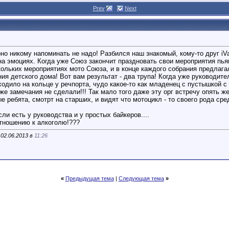
Prev
Next
6:10
22
но никому напоминать не надо! Разбился наш знакомый, кому-то друг iVa
на эмоциях. Когда уже Союз закончит праздновать свои мероприятия пья
ольких мероприятиях мото Союза, и в конце каждого собрания предлагало
ия детского дома! Вот вам результат - два трупа! Когда уже руководит
одило на кольце у речпорта, чудо какое-то как младенец с пустышкой с
же замечания не сделали!!! Так мало того даже эту орг встречу опять ж
е ребята, смотрт на старших, и видят что мотоцикл - то своего рода сре
и есть у руководства и у простых байкеров....
отношению к алкоголю!???
 02.06.2013 в
11:26
«
Предыдущая тема
|
Следующая тема
»