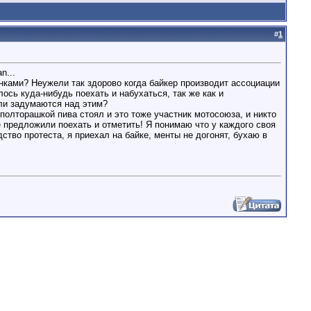
#
1
n...
нками? Неужели так здорово когда байкер производит ассоциации
сь куда-нибудь поехать и набухаться, так же как и
ели задумаются над этим?
 полторашкой пива стоял и это тоже участник мотосоюза, и никто
е предложили поехать и отметить! Я понимаю что у каждого своя
дство протеста, я приехал на байке, менты не догонят, бухаю в