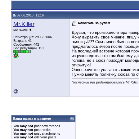
Mr.Killer
Лен, девушка которая одела...
02.06.2013,
16:20
Дополнительные ответы в под-темах
02.06.2013, 11:16
РатмиР
Ты вообще информацию...
02.06.2013,
16:01
Mr.Killer
Craftsman
Место проведения мероприятия...
Алкоголь за рулем
02.06.2013,
1
Mr.Killer
Ратмир, ты себя ведешь сейчас...
02.06.2013,
16:
мопедист ♠
Друзья, что произошло вчера навер
Хан
Вообще чушь полную написал....
02.06.2013,
12:34
Хочу выразить свое мнение, пишу 
Регистрация: 29.12.2006
Возраст: 41
пьяницы??? Сам лично был на неск
Drakonessa
Наиль,может человек не знает...
02.06.2013,
13:47
Сообщения: 442
предлагалось вчера после посещен
Хан
НЕТ у нас тут своей ветки! ВЫ...
02.06.2013,
14:34
Вес репутации:
151
На последней встрече которая прох
Mr.Killer
Наиль, при чем тут ветки...
02.06.2013,
15:34
из руководства кто там был ему да
голова, но в союз приходят молоды
Дополнительные ответы в под-темах
открытую!
БобрЁБР
Нормальная политика у союза!...
03.06.2013,
01:30
Очень хочется услышать какие мысл
Andy
1. Эта бравада пока сам не...
03.06.2013,
08:47
Нужно менять политику союза по 
Последний раз редактировалось Mr.Killer,
Ваши права в разделе
You
may not
post new threads
You
may not
post replies
You
may not
post attachments
You
may not
edit your posts