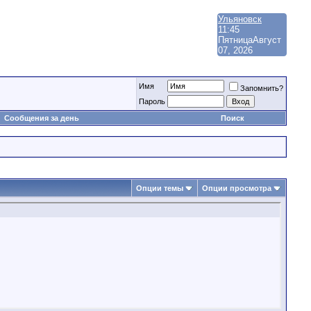
Ульяновск
11:45
Пятница
Август
07, 2026
Имя
Запомнить?
Пароль
Сообщения за день
Поиск
Опции темы
Опции просмотра