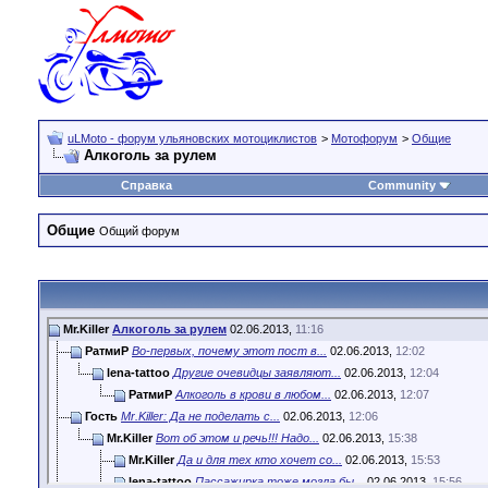
uLMoto - форум ульяновских мотоциклистов
>
Мотофорум
>
Общие
Алкоголь за рулем
Справка
Community
Общие
Общий форум
Mr.Killer
Алкоголь за рулем
02.06.2013,
11:16
РатмиР
Во-первых, почему этот пост в...
02.06.2013,
12:02
lena-tattoo
Другие очевидцы заявляют...
02.06.2013,
12:04
РатмиР
Алкоголь в крови в любом...
02.06.2013,
12:07
Гость
Mr.Killer: Да не поделать с...
02.06.2013,
12:06
Mr.Killer
Вот об этом и речь!!! Надо...
02.06.2013,
15:38
Mr.Killer
Да и для тех кто хочет со...
02.06.2013,
15:53
lena-tattoo
Пассажирка тоже могла бы...
02.06.2013,
15:56