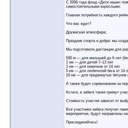
С 2006 года фонд «Дети наши» пом
самостоятельными взрослыми.
Главная потребность каждого ребе
Что вас ждет?
Дружеская атмосфера;
Праздник спорта и добра: мы созд
Мы подготовили дистанции для разн
⠀
500 м — для малышей до 6 лет (бе
1 км — для детей 7–13 лет
2 км — для новичков от 14 лет
5 км — для любителей бега от 14 
10 км — для продвинутых бегунов 
А также будет соревнование за пе
Кстати, в забеге также примут уча
Стоимость участия зависит от выб
Все участники забега получат пам
мероприятии, будут направлены на
Присоединяйтесь!
⠀