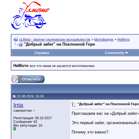
uLMoto - форум ульяновских мотоциклистов
>
Мотофорум
>
НеМото
"Добрый забег" на Поклонной Горе
Справка
Community
НеМото
все что никак не касается мототематики
23.08.2024, 16:34
Inta
"Добрый забег" на Поклонной Горе
самокатчик ♀
Приглашаем вас на «Добрый забег»
Регистрация: 09.10.2017
Сообщения: 62
Это первый забег, организованный
Вес репутации:
16
Почему это важно?