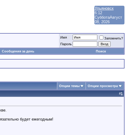
Ульяновск
6:12
Суббота
Август
08, 2026
Имя
Запомнить?
Пароль
Сообщения за день
Поиск
Опции темы
Опции просмотра
#
1
кве.
бязательно будет ежегодным!