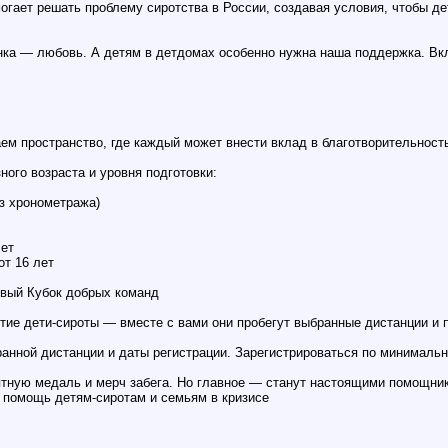
огает решать проблему сиротства в России, создавая условия, чтобы д
нка — любовь. А детям в детдомах особенно нужна наша поддержка. Вк
аем пространство, где каждый может внести вклад в благотворительнос
ого возраста и уровня подготовки:
з хронометража)
лет
от 16 лет
рвый Кубок добрых команд
стие дети-сироты — вместе с вами они пробегут выбранные дистанции и 
ранной дистанции и даты регистрации. Зарегистрироваться по минималь
ятную медаль и мерч забега. Но главное — станут настоящими помощни
 помощь детям-сиротам и семьям в кризисе