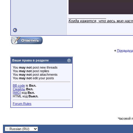
__________________
Когда кажется, что весь мир на
«
Предыдущ
Ваши права в разделе
You
may not
post new threads
You
may not
post replies
You
may not
post attachments
You
may not
edit your posts
BB code
is
Вкл.
Смайлы
Вкл.
[IMG]
код
Вкл.
HTML код
Выкл.
Forum Rules
Часовой 