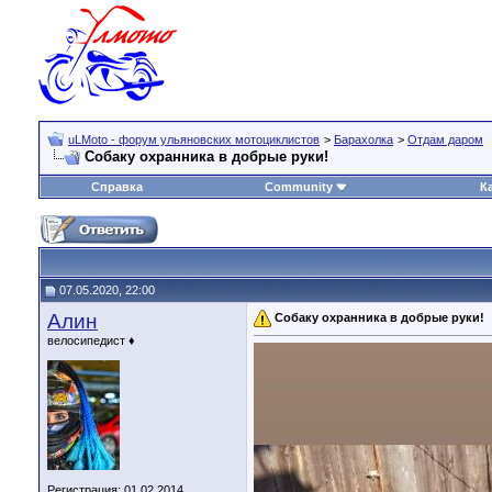
uLMoto - форум ульяновских мотоциклистов
>
Барахолка
>
Отдам даром
Собаку охранника в добрые руки!
Справка
Community
К
07.05.2020, 22:00
Алин
Собаку охранника в добрые руки!
велосипедист ♦
Регистрация: 01.02.2014