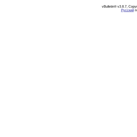
vBulletin® v3.8.7, Cop
Русский
п