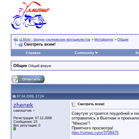
uLMoto - форум ульяновских мотоциклистов
>
Мотофорум
>
Общие
Смотреть всем!
Справка
Community
К
Общие
Общий форум
07.04.2009, 17:24
zhenek
Смотреть всем!
самокатчик ♀
Совутую устроится поудобней и по
отправились в Вьетнам и проехали 
Регистрация: 07.12.2008
Сообщения: 23
"Минске"!
Вес репутации:
0
Приятного просмотра!
http://vimeo.com/3709475