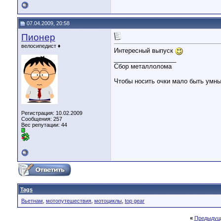
07.04.2009, 20:58
Пионер
велосипедист ♦
Интересный выпуск
__________________
Сбор металлолома
Чтобы носить очки мало быть умн
Регистрация: 10.02.2009
Сообщения: 257
Вес репутации:
44
Tags
Вьетнам
,
мотопутешествия
,
мотоциклы
,
top gear
«
Предыдущ