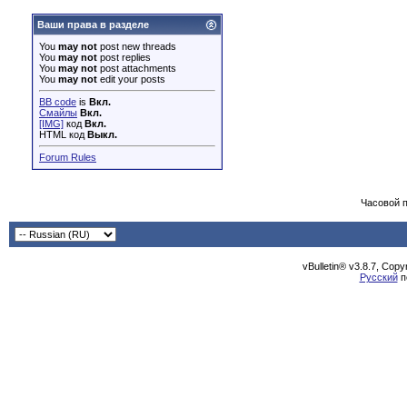
Ваши права в разделе
You
may not
post new threads
You
may not
post replies
You
may not
post attachments
You
may not
edit your posts
BB code
is
Вкл.
Смайлы
Вкл.
[IMG]
код
Вкл.
HTML код
Выкл.
Forum Rules
Часовой 
vBulletin® v3.8.7, Cop
Русский
п