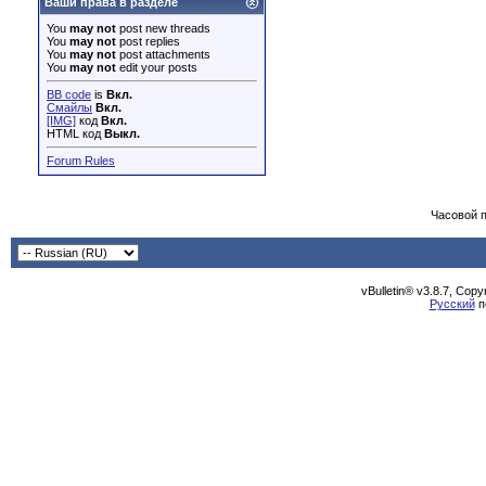
Ваши права в разделе
You
may not
post new threads
You
may not
post replies
You
may not
post attachments
You
may not
edit your posts
BB code
is
Вкл.
Смайлы
Вкл.
[IMG]
код
Вкл.
HTML код
Выкл.
Forum Rules
Часовой 
vBulletin® v3.8.7, Cop
Русский
п