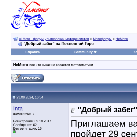
uLMoto - форум ульяновских мотоциклистов
>
Мотофорум
>
НеМото
"Добрый забег" на Поклонной Горе
Справка
Community
К
НеМото
все что никак не касается мототематики
23.08.2024, 16:34
Inta
"Добрый забег"
самокатчик ♀
Приглашаем ва
Регистрация: 09.10.2017
Сообщения: 62
Вес репутации:
16
пройдет 29 сен