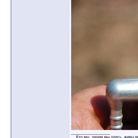
__________________
....Кто мы, зачем мы здесь, живы м