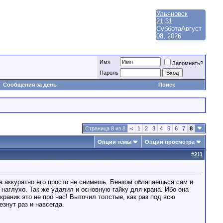
Ульяновск
21:31
Суббота
Август
08, 2026
Имя
Запомнить?
Пароль
Сообщения за день
Поиск
Страница 8 из 8
<
1
2
3
4
5
6
7
8
Опции темы
Опции просмотра
#
211
и а аккуратно его просто не снимешь. Бензом обляпаешься сам и
наглухо. Так же удалил и основную гайку для крана. Ибо она
краник это не про нас! Выточил толстые, как раз под всю
знут раз и навсегда.