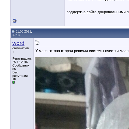
поддержка сайта добровольными 
31.05.2021,
09:19
word
самокатчик
У меня готова вторая ревизия системы очистки масл
♀
Регистрация:
25.12.2016
Сообщения:
55
Вес
репутации:
16