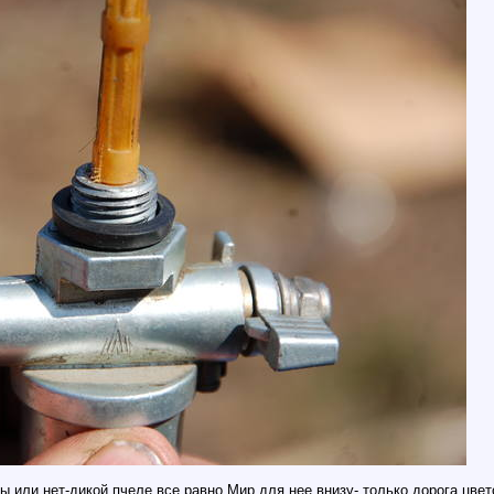
ы,или нет-дикой пчеле все равно.Мир для нее внизу- только дорога цвето