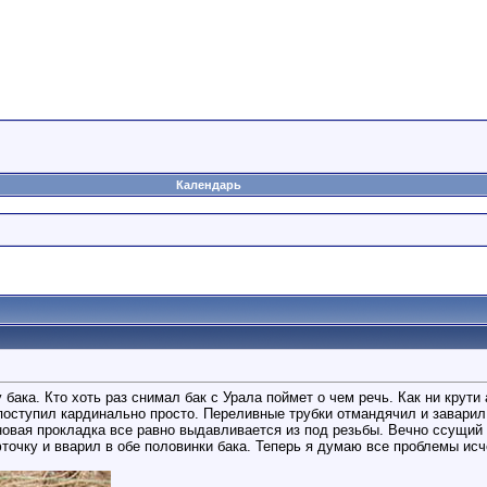
Календарь
 бака. Кто хоть раз снимал бак с Урала поймет о чем речь. Как ни крут
поступил кардинально просто. Переливные трубки отмандячил и заварил 
иновая прокладка все равно выдавливается из под резьбы. Вечно ссущий 
очку и вварил в обе половинки бака. Теперь я думаю все проблемы исче