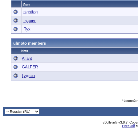
Имя
nightfog
Гудвин
Пух
ulmoto members
Имя
Aliant
GALFER
Гудвин
Часовой 
vBulletin® v3.8.7, Cop
Русский
п