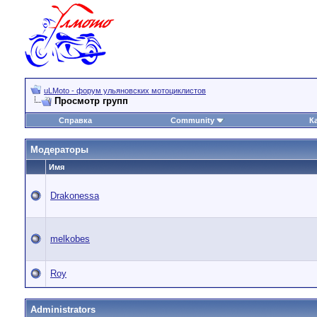
uLMoto - форум ульяновских мотоциклистов
Просмотр групп
Справка
Community
К
Модераторы
Имя
Drakonessa
melkobes
Roy
Administrators