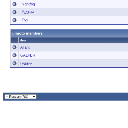
nightfog
Гудвин
Пух
ulmoto members
Имя
Aliant
GALFER
Гудвин