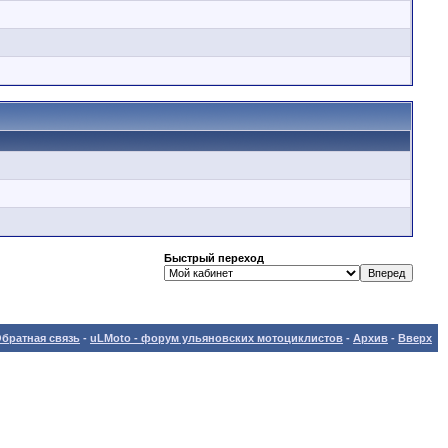
Быстрый переход
братная связь
-
uLMoto - форум ульяновских мотоциклистов
-
Архив
-
Вверх