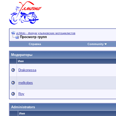
uLMoto - форум ульяновских мотоциклистов
Просмотр групп
Справка
Community
Модераторы
Имя
Drakonessa
melkobes
Roy
Administrators
Имя