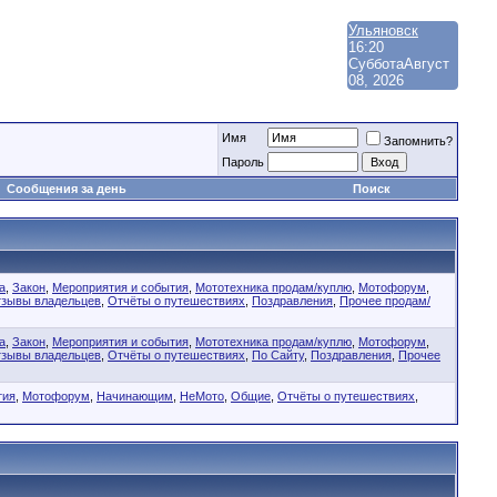
Ульяновск
16:20
Суббота
Август
08, 2026
Имя
Запомнить?
Пароль
Сообщения за день
Поиск
а
,
Закон
,
Мероприятия и события
,
Мототехника продам/куплю
,
Мотофорум
,
зывы владельцев
,
Отчёты о путешествиях
,
Поздравления
,
Прочее продам/
а
,
Закон
,
Мероприятия и события
,
Мототехника продам/куплю
,
Мотофорум
,
зывы владельцев
,
Отчёты о путешествиях
,
По Сайту
,
Поздравления
,
Прочее
тия
,
Мотофорум
,
Начинающим
,
НеМото
,
Общие
,
Отчёты о путешествиях
,