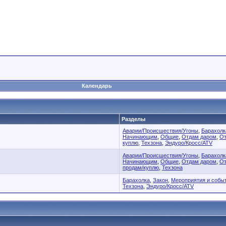
Календарь
Разделы
Аварии/Проиcшествия/Угоны
,
Барахолк
Начинающим
,
Общие
,
Отдам даром
,
От
куплю
,
Техзона
,
Эндуро/Кросс/ATV
Аварии/Проиcшествия/Угоны
,
Барахолк
Начинающим
,
Общие
,
Отдам даром
,
От
продам/куплю
,
Техзона
Барахолка
,
Закон
,
Мероприятия и собы
Техзона
,
Эндуро/Кросс/ATV