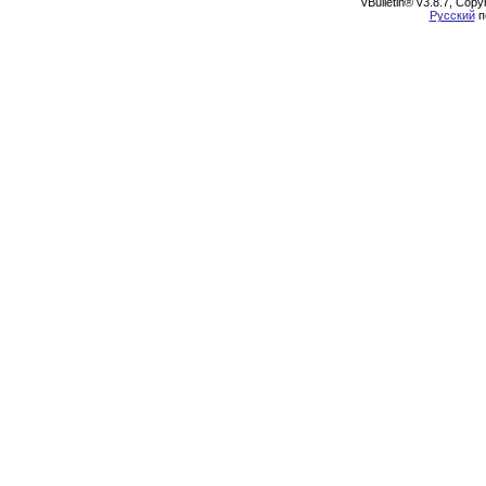
vBulletin® v3.8.7, Cop
Русский
п