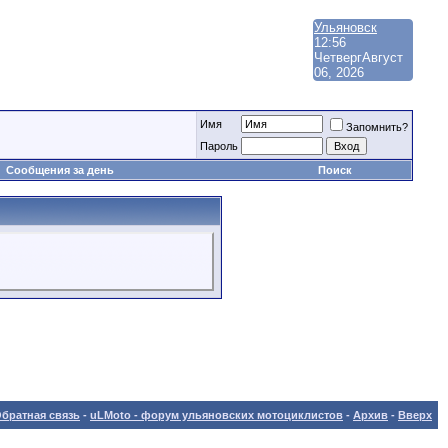
Ульяновск
12:56
Четверг
Август
06, 2026
Имя
Запомнить?
Пароль
Сообщения за день
Поиск
братная связь
-
uLMoto - форум ульяновских мотоциклистов
-
Архив
-
Вверх