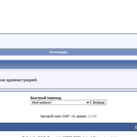
Календарь
ена администрацией.
Быстрый переход
Часовой пояс GMT +4, время:
12:56
.
О