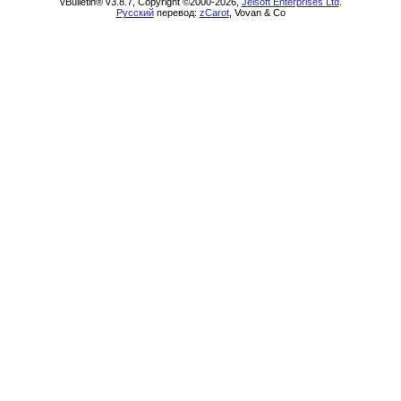
vBulletin® v3.8.7, Copyright ©2000-2026,
Jelsoft Enterprises Ltd
.
Русский
перевод:
zCarot
, Vovan & Co