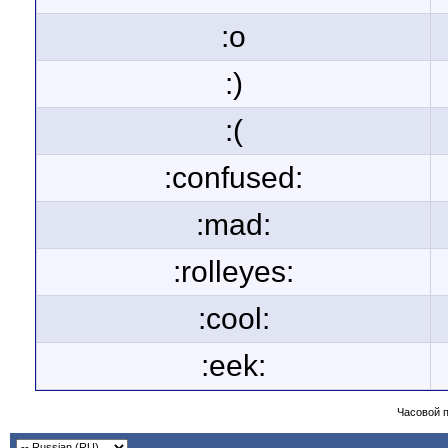
:o
:)
:(
:confused:
:mad:
:rolleyes:
:cool:
:eek:
Часовой 