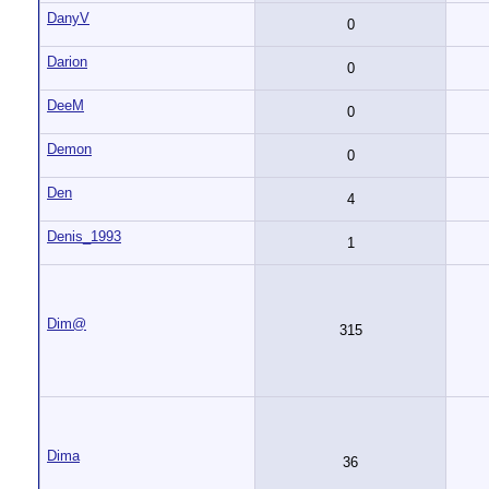
DanyV
0
Darion
0
DeeM
0
Demon
0
Den
4
Denis_1993
1
Dim@
315
Dima
36