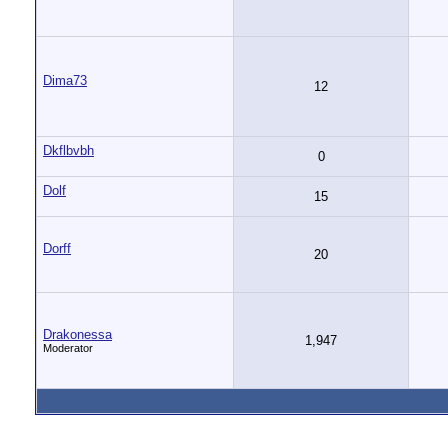
Dima73
12
Dkflbvbh
0
Dolf
15
Dorff
20
Drakonessa
1,947
Moderator