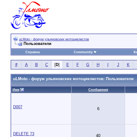
uLMoto - форум ульяновских мотоциклистов
Пользователи
Справка
Community
К
#
A
B
C
[
D
]
E
F
G
H
I
J
K
uLMoto - форум ульяновских мотоциклистов: Пользователи
Имя
Сообщения
D007
6
DELETE 73
40