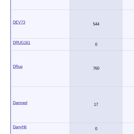
DEV73
544
DRUG161
0
DRug
760
Damned
17
DanyHit
0