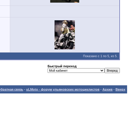
Показано с 1 по 5, из 5.
Быстрый переход
братная связь
-
uLMoto - форум ульяновских мотоциклистов
-
Архив
-
Вверх