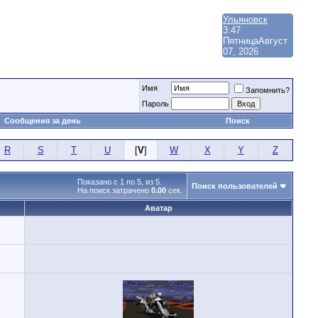
Ульяновск
3:47
Пятница
Август
07, 2026
Имя
Запомнить?
Пароль
Сообщения за день
Поиск
R
S
T
U
[
V
]
W
X
Y
Z
Показано с 1 по 5, из 5.
Поиск пользователей
На поиск затрачено
0.00
сек.
Аватар