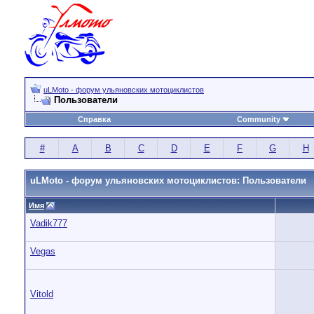
uLMoto - форум ульяновских мотоциклистов
Пользователи
Справка
Community
#
A
B
C
D
E
F
G
H
uLMoto - форум ульяновских мотоциклистов: Пользователи
Имя
Vadik777
Vegas
Vitold