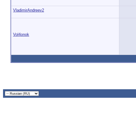
VladimirAndreev2
Vol4onok