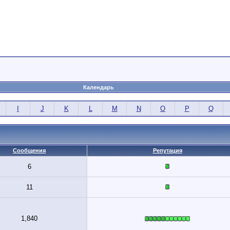
Календарь
I
J
K
L
M
N
O
P
Q
Сообщения
Репутация
6
11
1,840