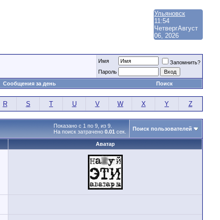
Ульяновск
11:54
Четверг
Август
06, 2026
Имя
Запомнить?
Пароль
Сообщения за день
Поиск
R
S
T
U
V
W
X
Y
Z
Показано с 1 по 9, из 9.
Поиск пользователей
На поиск затрачено
0.01
сек.
Аватар