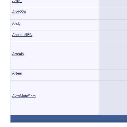
Amir_
Andr224
Andy
AneskaREN
Aramis
Artem
AvtoMotoSam