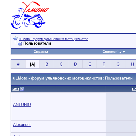
uLMoto - форум ульяновских мотоциклистов
Пользователи
Справка
Community
#
[
A
]
B
C
D
E
F
G
H
uLMoto - форум ульяновских мотоциклистов: Пользователи
Имя
С
ANTONIO
Alexander