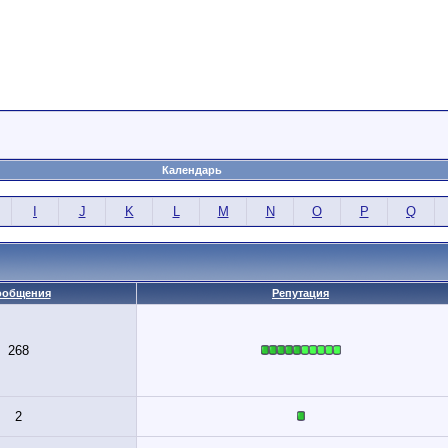
Календарь
I
J
K
L
M
N
O
P
Q
ообщения
Репутация
268
2