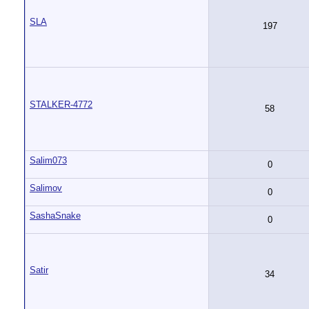
SLA
197
STALKER-4772
58
Salim073
0
Salimov
0
SashaSnake
0
Satir
34