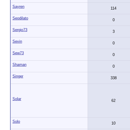
Sayren
114
Seodilato
0
Sergio73
3
Sevin
0
Sew73
0
Shaman
0
Singer
338
Solar
62
Solo
10