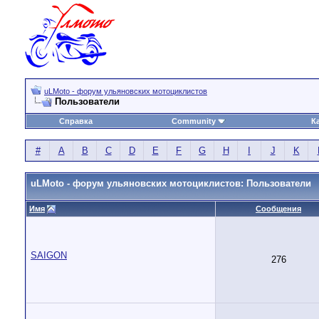
uLMoto - форум ульяновских мотоциклистов
Пользователи
Справка
Community
К
#
A
B
C
D
E
F
G
H
I
J
K
uLMoto - форум ульяновских мотоциклистов: Пользователи
Имя
Сообщения
SAIGON
276