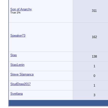
Son of Anarchy
311
True 1%
Speaker73
162
Stas
138
StasLenin
1
Steve Slamanca
0
StudDraw2017
1
Svetlana
3