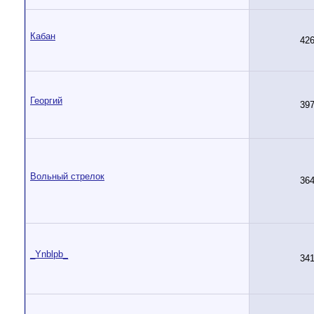
Кабан
42
Георгий
39
Вольный стрелок
36
_Ynblpb_
34