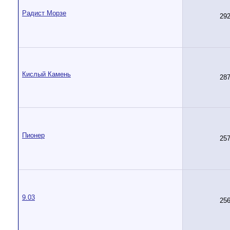
Радист Морзе
29
Кислый Камень
28
Пионер
25
9.03
25