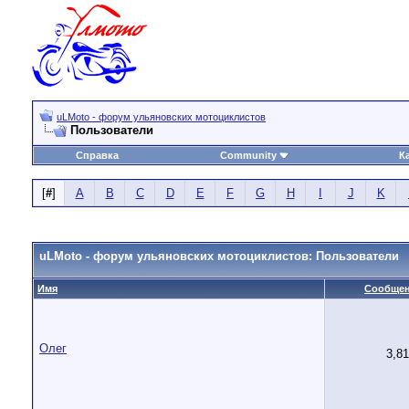
uLMoto - форум ульяновских мотоциклистов
Пользователи
Справка
Community
К
[
#
]
A
B
C
D
E
F
G
H
I
J
K
uLMoto - форум ульяновских мотоциклистов: Пользователи
Имя
Сообще
Олег
3,8