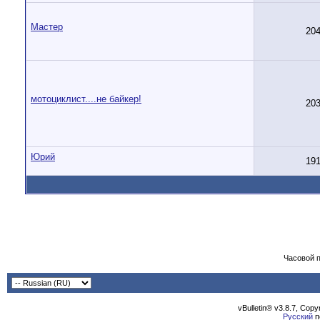
Мастер
20
мотоциклист....не байкер!
20
Юрий
19
Часовой 
vBulletin® v3.8.7, Cop
Русский
п