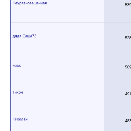
Неуравновешенная
53
дядя Саша73
52
макс
50
Тихон
49
Николай
48