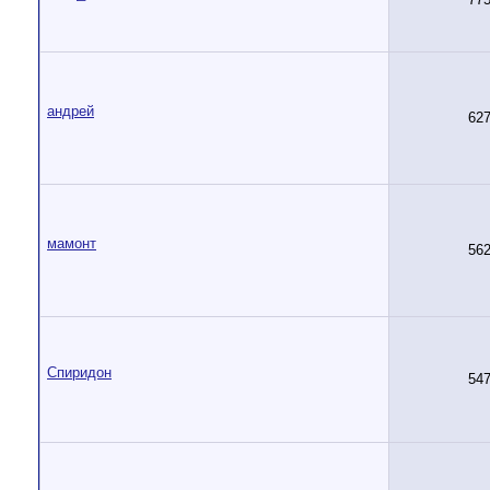
андрей
62
мамонт
56
Спиридон
54