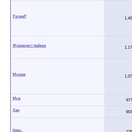
РатмиР
1,4
Журналист-байкер
1,1
Мурзик
1,0
Муж
97
Хан
90
боец_
77