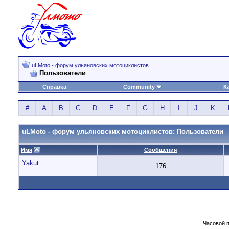
uLMoto - форум ульяновских мотоциклистов
Пользователи
Справка
Community
К
#
A
B
C
D
E
F
G
H
I
J
K
uLMoto - форум ульяновских мотоциклистов: Пользователи
Имя
Сообщения
Yakut
176
Часовой 