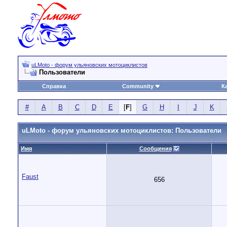
uLMoto - форум ульяновских мотоциклистов
Пользователи
Справка
Community
К
#
A
B
C
D
E
[
F
]
G
H
I
J
K
uLMoto - форум ульяновских мотоциклистов: Пользователи
Имя
Сообщения
Faust
656