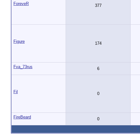
ForeveR
377
Figure
174
Fva_73rus
6
Fil
0
FireBeard
0