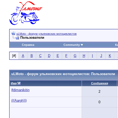
uLMoto - форум ульяновских мотоциклистов
Пользователи
Справка
Community
К
[
#
]
A
B
C
D
E
F
G
H
I
J
K
uLMoto - форум ульяновских мотоциклистов: Пользователи
Имя
Сообщения
#dimanikitin
2
(((Aargh)))
0