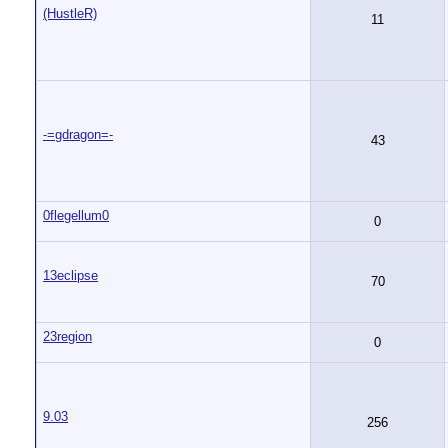
(HustleR)
11
-=gdragon=-
43
0flegellum0
0
13eclipse
70
23region
0
9.03
256