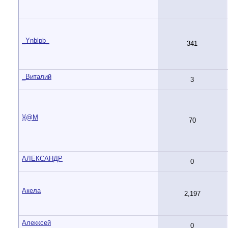
_Ynblpb_
341
_Виталий
3
}{@M
70
АЛЕКСАНДР
0
Акела
2,197
Алекксей
0