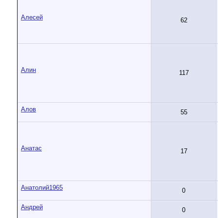
Алесей
62
Алин
117
Алов
55
Анатас
17
Анатолий1965
0
Андрей
0