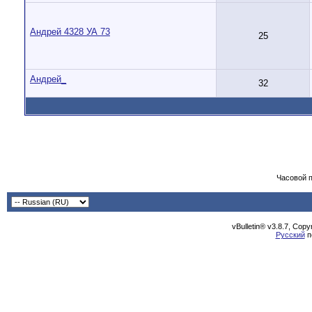
Андрей 4328 УА 73
25
Андрей_
32
Часовой 
vBulletin® v3.8.7, Cop
Русский
п