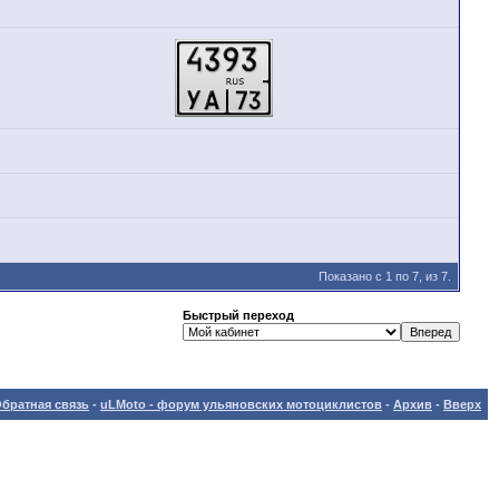
Показано с 1 по 7, из 7.
Быстрый переход
братная связь
-
uLMoto - форум ульяновских мотоциклистов
-
Архив
-
Вверх