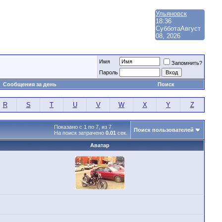
Ульяновск
18:36
Суббота
Август
08, 2026
Имя
Запомнить?
Пароль
Сообщения за день
Поиск
R
S
T
U
V
W
X
Y
Z
Показано с 1 по 7, из 7.
Поиск пользователей
На поиск затрачено
0.01
сек.
Аватар