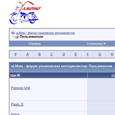
uLMoto - форум ульяновских мотоциклистов
Пользователи
Справка
Community
#
A
B
C
D
E
F
G
H
uLMoto - форум ульяновских мотоциклистов: Пользователи
Имя
С
Parovoz-Unk
Pauls_E
Pelsh