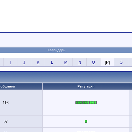
Календарь
I
J
K
L
M
N
O
[
P
]
Q
ообщения
Репутация
116
97