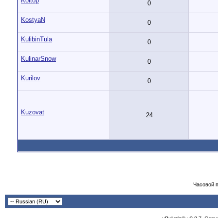
Koltop
0
KostyaN
0
KulibinTula
0
KulinarSnow
0
Kurilov
0
Kuzovat
24
Часовой 