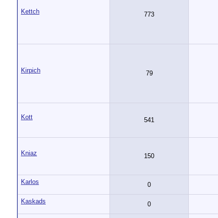
Kettch
773
Kirpich
79
Kott
541
Kniaz
150
Karlos
0
Kaskads
0