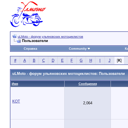
uLMoto - форум ульяновских мотоциклистов
Пользователи
Справка
Community
К
#
A
B
C
D
E
F
G
H
I
J
[
K
]
uLMoto - форум ульяновских мотоциклистов: Пользователи
Имя
Сообщения
KOT
2,064