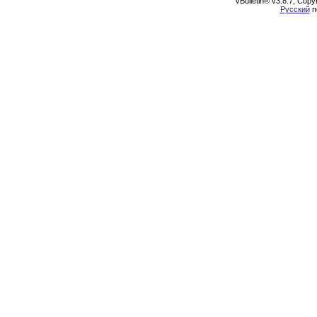
vBulletin® v3.8.7, Cop
Русский
п