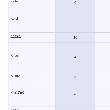
Keller
0
Kerol
5
Kessler
10
Kirbein
4
Kirimo
3
KnYaZuK
26