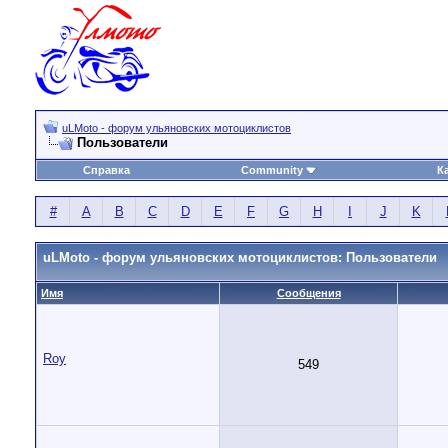
uLMoto - форум ульяновских мотоциклистов
Пользователи
Справка
Community
К
#
A
B
C
D
E
F
G
H
I
J
K
uLMoto - форум ульяновских мотоциклистов: Пользователи
Имя
Сообщения
Roy
549