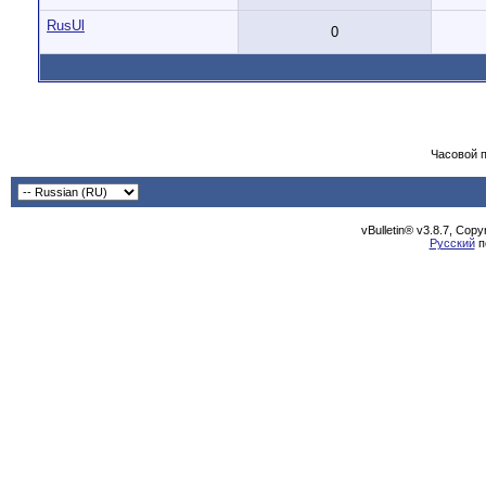
RusUl
0
Часовой 
vBulletin® v3.8.7, Cop
Русский
п