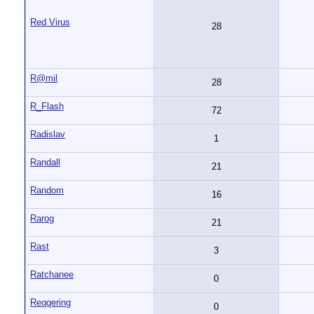
Red Virus
28
R@mil
28
R_Flash
72
Radislav
1
Randall
21
Random
16
Rarog
21
Rast
3
Ratchanee
0
Reqqering
0