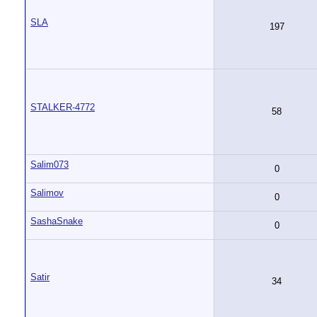
SLA
197
STALKER-4772
58
Salim073
0
Salimov
0
SashaSnake
0
Satir
34