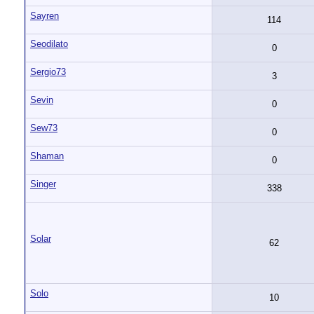
Sayren
114
Seodilato
0
Sergio73
3
Sevin
0
Sew73
0
Shaman
0
Singer
338
Solar
62
Solo
10