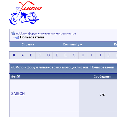
uLMoto - форум ульяновских мотоциклистов
Пользователи
Справка
Community
К
#
A
B
C
D
E
F
G
H
I
J
K
uLMoto - форум ульяновских мотоциклистов: Пользователи
Имя
Сообщения
SAIGON
276