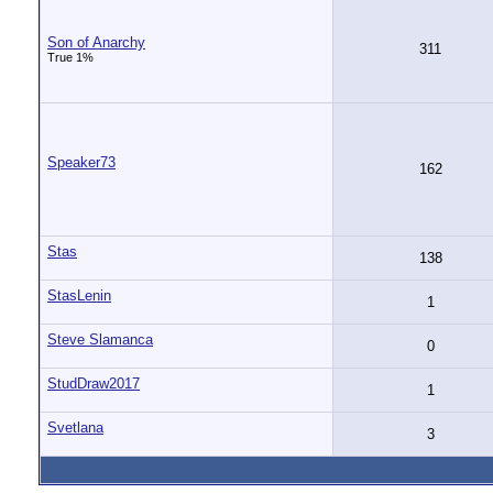
Son of Anarchy
311
True 1%
Speaker73
162
Stas
138
StasLenin
1
Steve Slamanca
0
StudDraw2017
1
Svetlana
3