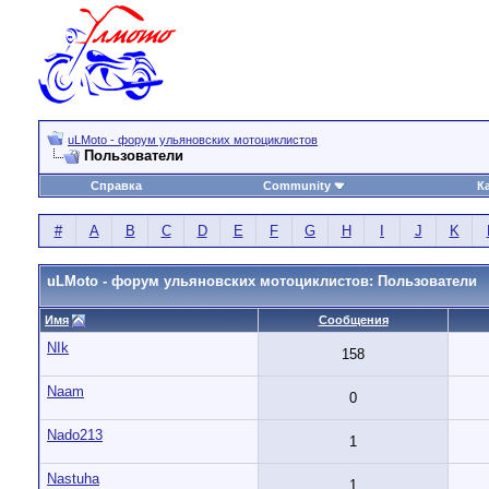
uLMoto - форум ульяновских мотоциклистов
Пользователи
Справка
Community
К
#
A
B
C
D
E
F
G
H
I
J
K
uLMoto - форум ульяновских мотоциклистов: Пользователи
Имя
Сообщения
NIk
158
Naam
0
Nado213
1
Nastuha
1