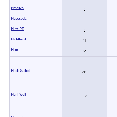
Nataliya
0
Neposeda
0
NewsPR
0
Nighthawk
11
Nixe
54
Noob Saibot
213
NorthWolf
108