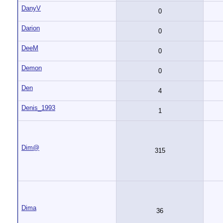
DanyV
0
Darion
0
DeeM
0
Demon
0
Den
4
Denis_1993
1
Dim@
315
Dima
36