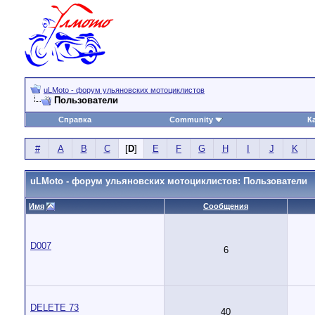
uLMoto - форум ульяновских мотоциклистов
Пользователи
Справка
Community
К
#
A
B
C
[
D
]
E
F
G
H
I
J
K
uLMoto - форум ульяновских мотоциклистов: Пользователи
Имя
Сообщения
D007
6
DELETE 73
40