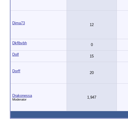
Dima73
12
Dkflbvbh
0
Dolf
15
Dorff
20
Drakonessa
1,947
Moderator