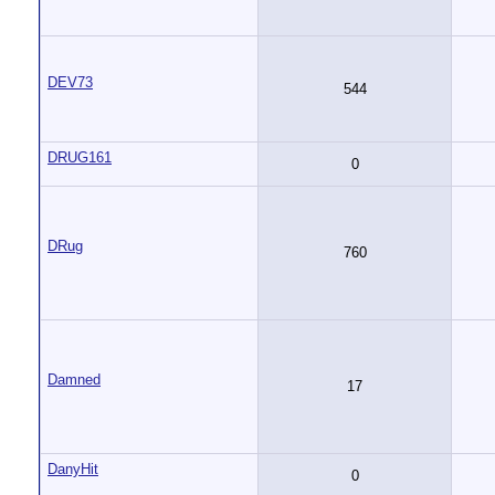
DEV73
544
DRUG161
0
DRug
760
Damned
17
DanyHit
0