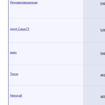
Неуравновешенная
53
дядя Саша73
52
макс
50
Тихон
49
Николай
48