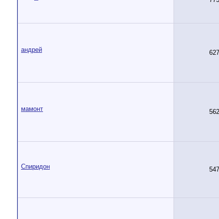
андрей
62
мамонт
56
Спиридон
54