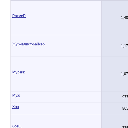
РатмиР
1,4
Журналист-байкер
1,1
Мурзик
1,0
Муж
97
Хан
90
боец_
77