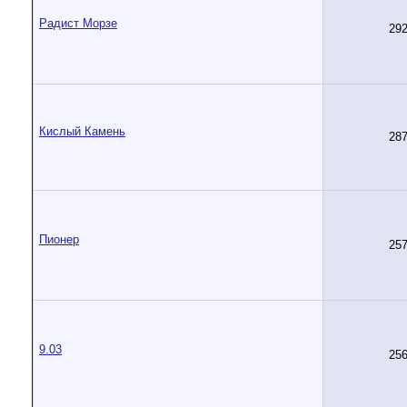
Радист Морзе
29
Кислый Камень
28
Пионер
25
9.03
25