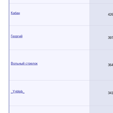
Кабан
42
Георгий
39
Вольный стрелок
36
_Ynblpb_
34