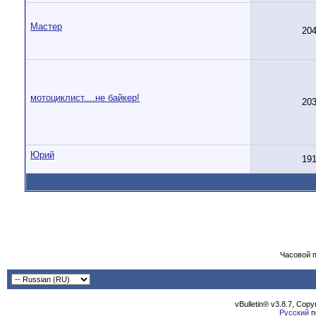
Мастер
20
мотоциклист....не байкер!
20
Юрий
19
Часовой 
vBulletin® v3.8.7, Cop
Русский
п