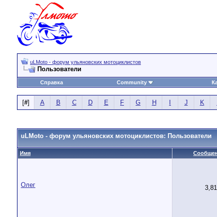
uLMoto - форум ульяновских мотоциклистов
Пользователи
Справка
Community
К
[
#
]
A
B
C
D
E
F
G
H
I
J
K
uLMoto - форум ульяновских мотоциклистов: Пользователи
Имя
Сообще
Олег
3,8