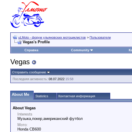
uLMoto - форум ульяновских мотоциклистов
>
Пользователи
Vegas's Profile
Справка
Community
К
Vegas
Отправить сообщение
Последняя активность:
08.07.2022
15:58
About Me
Statistics
Контактная информация
About Vegas
Interests
Музыка,покер,американский футбол
Мото:
Honda CB600