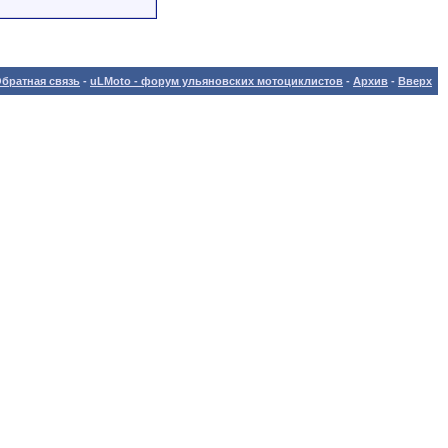
братная связь
-
uLMoto - форум ульяновских мотоциклистов
-
Архив
-
Вверх