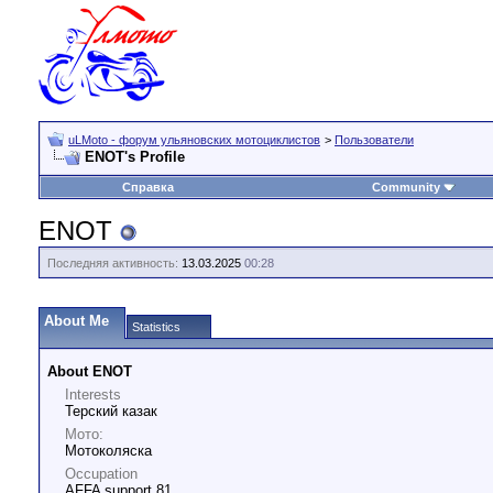
uLMoto - форум ульяновских мотоциклистов
>
Пользователи
ENOT's Profile
Справка
Community
ENOT
Последняя активность:
13.03.2025
00:28
About Me
Statistics
About ENOT
Interests
Терский казак
Мото:
Мотоколяска
Occupation
AFFA support 81