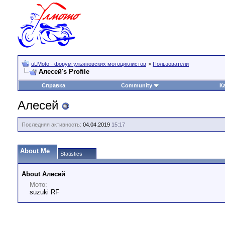
uLMoto - форум ульяновских мотоциклистов
>
Пользователи
Алесей's Profile
Справка
Community
К
Алесей
Последняя активность:
04.04.2019
15:17
About Me
Statistics
About Алесей
Мото:
suzuki RF