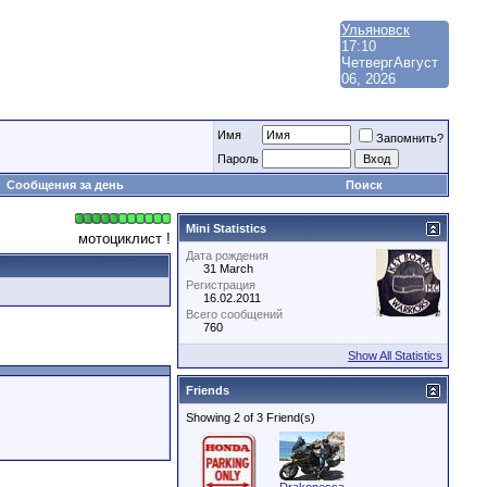
Ульяновск
17:10
Четверг
Август
06, 2026
Имя
Запомнить?
Пароль
Сообщения за день
Поиск
Mini Statistics
мотоциклист !
Дата рождения
31 March
Регистрация
16.02.2011
Всего сообщений
760
Show All Statistics
Friends
Showing 2 of 3 Friend(s)