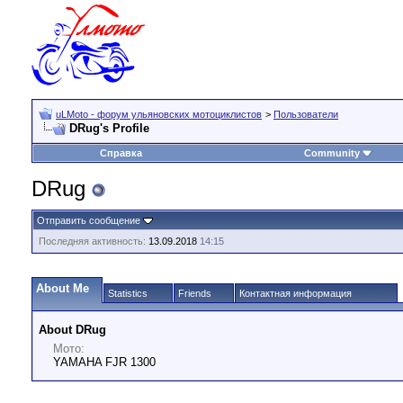
uLMoto - форум ульяновских мотоциклистов
>
Пользователи
DRug's Profile
Справка
Community
DRug
Отправить сообщение
Последняя активность:
13.09.2018
14:15
About Me
Statistics
Friends
Контактная информация
About DRug
Мото:
YAMAHA FJR 1300