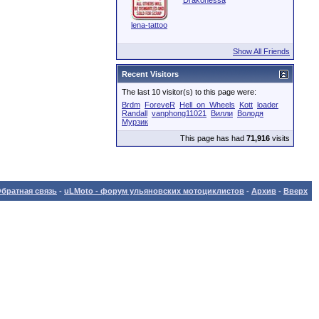
Drakonessa
lena-tattoo
Show All Friends
Recent Visitors
The last 10 visitor(s) to this page were:
Brdm
ForeveR
Hell_on_Wheels
Kott
loader
Randall
vanphong11021
Вилли
Володя
Мурзик
This page has had
71,916
visits
братная связь
-
uLMoto - форум ульяновских мотоциклистов
-
Архив
-
Вверх