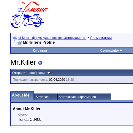
uLMoto - форум ульяновских мотоциклистов
>
Пользователи
Mr.Killer's Profile
Справка
Community
Mr.Killer
Отправить сообщение
Последняя активность:
02.04.2020
18:20
About Me
Statistics
Контактная информация
About Mr.Killer
Мото:
Honda CB400