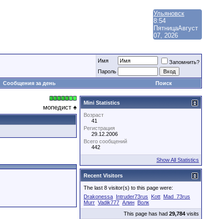
Ульяновск
8:54
Пятница
Август
07, 2026
Имя
Запомнить?
Пароль
Сообщения за день
Поиск
Mini Statistics
мопедист ♠
Возраст
41
Регистрация
29.12.2006
Всего сообщений
442
Show All Statistics
Recent Visitors
The last 8 visitor(s) to this page were:
Drakonessa
Intruder73rus
Kott
Mad_73rus
Murr
Vadik777
Алин
Волк
This page has had
29,784
visits