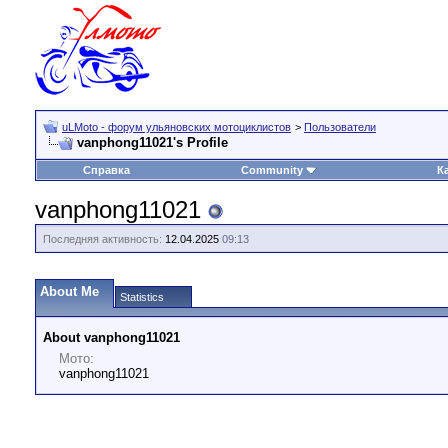
uLMoto - форум ульяновских мотоциклистов
>
Пользователи
vanphong11021's Profile
Справка
Community
К
vanphong11021
Последняя активность:
12.04.2025
09:13
About Me
Statistics
About vanphong11021
Мото:
vanphong11021