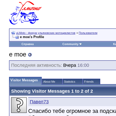
uLMoto - форум ульяновских мотоциклистов
>
Пользователи
e moe's Profile
Справка
Community
К
e moe
Последняя активность:
Вчера
16:00
Visitor Messages
About Me
Statistics
Friends
Showing Visitor Messages 1 to
2
of
2
Павел73
Спасибо тебе огромное за подска