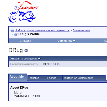
uLMoto - форум ульяновских мотоциклистов
>
Пользователи
DRug's Profile
Справка
Community
К
DRug
Отправить сообщение
Последняя активность:
13.09.2018
14:15
About Me
Statistics
Friends
Контактная информация
About DRug
Мото:
YAMAHA FJR 1300