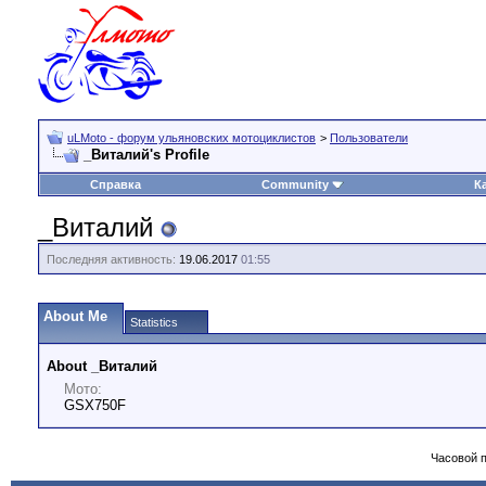
uLMoto - форум ульяновских мотоциклистов
>
Пользователи
_Виталий's Profile
Справка
Community
К
_Виталий
Последняя активность:
19.06.2017
01:55
About Me
Statistics
About _Виталий
Мото:
GSX750F
Часовой 