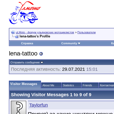
uLMoto - форум ульяновских мотоциклистов
>
Пользователи
lena-tattoo's Profile
Справка
Community
К
lena-tattoo
Отправить сообщение
Последняя активность:
29.07.2021
15:01
Visitor Messages
About Me
Statistics
Friends
Контактна
Showing Visitor Messages 1 to
9
of
9
Taylorfun